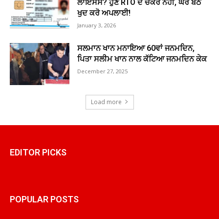
ਲਾਇਸੈਂਸ? ਹੁਣ RTO ਦੇ ਚੱਕਰ ਨਹੀਂ, ਘਰ ਬੈਠੇ
ਖੁਦ ਕਰੋ ਅਪਲਾਈ!
January 3, 2026
ਸਲਮਾਨ ਖਾਨ ਮਨਾਇਆ 60ਵਾਂ ਜਨਮਦਿਨ,
ਪਿਤਾ ਸਲੀਮ ਖਾਨ ਨਾਲ ਕੱਟਿਆ ਜਨਮਦਿਨ ਕੇਕ
December 27, 2025
Load more
EDITOR PICKS
POPULAR POSTS