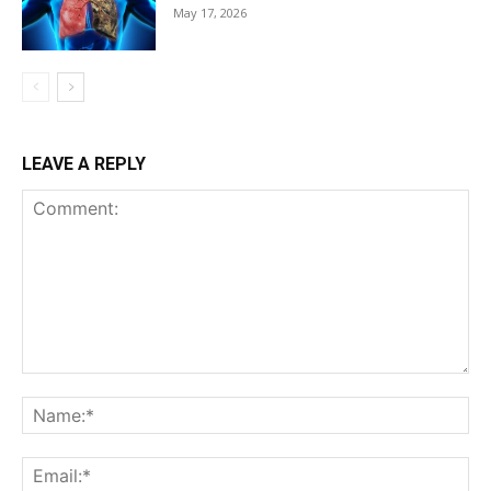
May 17, 2026
LEAVE A REPLY
Comment:
Na
Ema