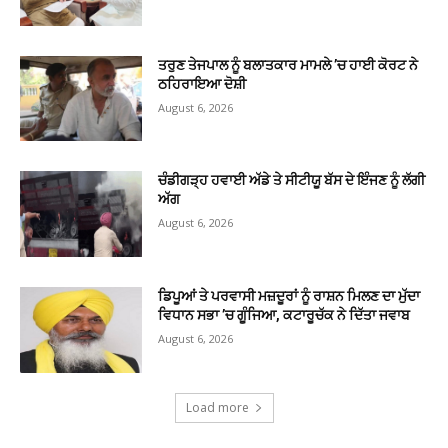
ਤਰੁਣ ਤੇਜਪਾਲ ਨੂੰ ਬਲਾਤਕਾਰ ਮਾਮਲੇ ’ਚ ਹਾਈ ਕੋਰਟ ਨੇ
ਠਹਿਰਾਇਆ ਦੋਸ਼ੀ
August 6, 2026
ਚੰਡੀਗੜ੍ਹ ਹਵਾਈ ਅੱਡੇ ਤੇ ਸੀਟੀਯੂ ਬੱਸ ਦੇ ਇੰਜਣ ਨੂੰ ਲੱਗੀ
ਅੱਗ
August 6, 2026
ਡਿਪੂਆਂ ਤੇ ਪਰਵਾਸੀ ਮਜ਼ਦੂਰਾਂ ਨੂੰ ਰਾਸ਼ਨ ਮਿਲਣ ਦਾ ਮੁੱਦਾ
ਵਿਧਾਨ ਸਭਾ ’ਚ ਗੂੰਜਿਆ, ਕਟਾਰੂਚੱਕ ਨੇ ਦਿੱਤਾ ਜਵਾਬ
August 6, 2026
Load more