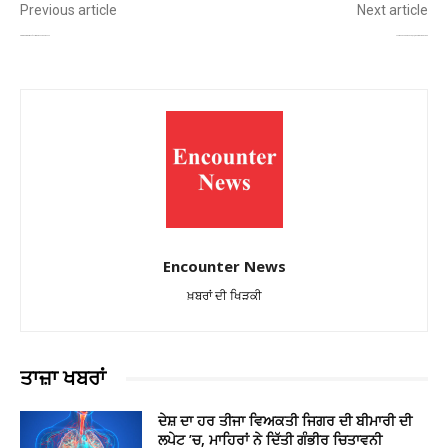
Previous article
Next article
ਦੀਵਾਲੀ ਮੌਕੇ ਬੱਚਿਆਂ ਦੀ ਸਿਹਤ ‘ਤੇ ਪਟਾਕਿਆਂ ਦਾ ਸ਼ੋਰ ਵਧਾ ਸਕਦਾ ਹੈ ਖ਼ਤਰਾ!
ਪਰਥ ਵਿੱਚ ਭਾਰਤ ਦੀ ਟਾਪ ਆਰਡਰ ਫੇਲ੍ਹ, ਮੀਂਹ ਨੇ ਰੋਕਿਆ ਪਹਿਲਾ ਵਨਡੇ ਮੈਚ
Encounter News
ਖ਼ਬਰਾਂ ਦੀ ਖਿੜਕੀ
ਤਾਜ਼ਾ ਖਬਰਾਂ
ਦੇਸ਼ ਦਾ ਹਰ ਤੀਜਾ ਵਿਅਕਤੀ ਜਿਗਰ ਦੀ ਬੀਮਾਰੀ ਦੀ
ਲਪੇਟ ’ਚ, ਮਾਹਿਰਾਂ ਨੇ ਦਿੱਤੀ ਗੰਭੀਰ ਚਿਤਾਵਨੀ