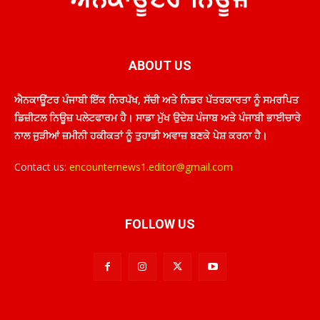
ABOUT US
ਐਨਕਾਊਂਟਰ ਪੰਜਾਬੀ ਇੱਕ ਨਿਰਪੱਖ, ਸੱਚੀ ਅਤੇ ਨਿਡਰ ਪੱਤਰਕਾਰਤਾ ਨੂੰ ਸਮਰਪਿਤ
ਡਿਜ਼ੀਟਲ ਨਿਊਜ਼ ਪਲੇਟਫਾਰਮ ਹੈ। ਸਾਡਾ ਮੁੱਖ ਉਦੇਸ਼ ਪੰਜਾਬ ਅਤੇ ਪੰਜਾਬੀ ਭਾਈਚਾਰੇ
ਨਾਲ ਜੁੜੀਆਂ ਜ਼ਮੀਨੀ ਹਕੀਕਤਾਂ ਨੂੰ ਤੁਹਾਡੀ ਅਵਾਜ਼ ਬਣਕੇ ਪੇਸ਼ ਕਰਨਾ ਹੈ।
Contact us:
encounternews1.editor@gmail.com
FOLLOW US