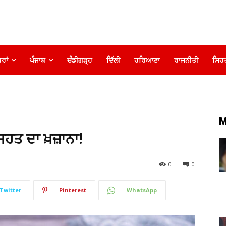
ਰਾਂ
ਪੰਜਾਬ
ਚੰਡੀਗੜ੍ਹ
ਦਿੱਲੀ
ਹਰਿਆਣਾ
ਰਾਜਨੀਤੀ
ਸਿਹ
M
ਿਹਤ ਦਾ ਖ਼ਜ਼ਾਨਾ!
0
0
Twitter
Pinterest
WhatsApp