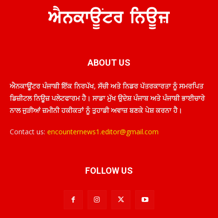
ABOUT US
ਐਨਕਾਊਂਟਰ ਪੰਜਾਬੀ ਇੱਕ ਨਿਰਪੱਖ, ਸੱਚੀ ਅਤੇ ਨਿਡਰ ਪੱਤਰਕਾਰਤਾ ਨੂੰ ਸਮਰਪਿਤ
ਡਿਜ਼ੀਟਲ ਨਿਊਜ਼ ਪਲੇਟਫਾਰਮ ਹੈ। ਸਾਡਾ ਮੁੱਖ ਉਦੇਸ਼ ਪੰਜਾਬ ਅਤੇ ਪੰਜਾਬੀ ਭਾਈਚਾਰੇ
ਨਾਲ ਜੁੜੀਆਂ ਜ਼ਮੀਨੀ ਹਕੀਕਤਾਂ ਨੂੰ ਤੁਹਾਡੀ ਅਵਾਜ਼ ਬਣਕੇ ਪੇਸ਼ ਕਰਨਾ ਹੈ।
Contact us:
encounternews1.editor@gmail.com
FOLLOW US