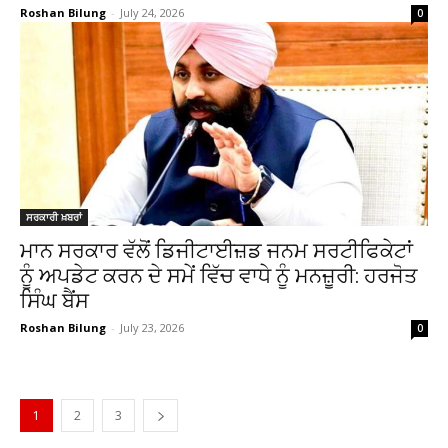
Roshan Bilung
-
July 24, 2026
0
ਸਰਕਾਰੀ ਖ਼ਬਰਾਂ
ਮਾਨ ਸਰਕਾਰ ਵੱਲੋਂ ਡਿਜੀਟਾਈਜ਼ਡ ਜਨਮ ਸਰਟੀਫਿਕੇਟਾਂ
ਨੂੰ ਅਪਡੇਟ ਕਰਨ ਦੇ ਸਮੇਂ ਵਿੱਚ ਵਾਧੇ ਨੂੰ ਮਨਜ਼ੂਰੀ: ਹਰਜੋਤ
ਸਿੰਘ ਬੈਂਸ
Roshan Bilung
-
July 23, 2026
0
1
2
3