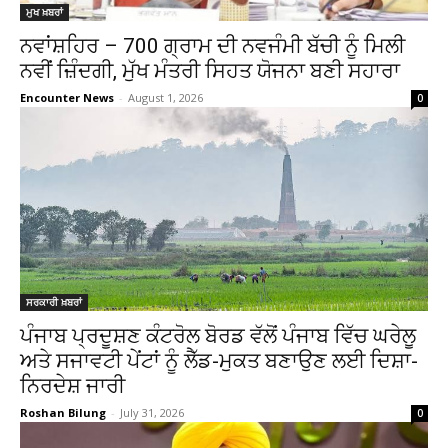
ਮੁਖ ਖ਼ਬਰਾਂ
ਨਵਾਂਸ਼ਹਿਰ – 700 ਗ੍ਰਾਮ ਦੀ ਨਵਜੰਮੀ ਬੱਚੀ ਨੂੰ ਮਿਲੀ
ਨਵੀਂ ਜ਼ਿੰਦਗੀ, ਮੁੱਖ ਮੰਤਰੀ ਸਿਹਤ ਯੋਜਨਾ ਬਣੀ ਸਹਾਰਾ
Encounter News
-
August 1, 2026
0
ਸਰਕਾਰੀ ਖ਼ਬਰਾਂ
ਪੰਜਾਬ ਪ੍ਰਦੂਸ਼ਣ ਕੰਟਰੋਲ ਬੋਰਡ ਵੱਲੋਂ ਪੰਜਾਬ ਵਿੱਚ ਘਰੇਲੂ
ਅਤੇ ਸਜਾਵਟੀ ਪੇਂਟਾਂ ਨੂੰ ਲੈੱਡ-ਮੁਕਤ ਬਣਾਉਣ ਲਈ ਦਿਸ਼ਾ-
ਨਿਰਦੇਸ਼ ਜਾਰੀ
Roshan Bilung
-
July 31, 2026
0