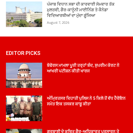
ਪੰਜਾਬ ਵਿਧਾਨ ਸਭਾ ਦੀ ਕਾਰਵਾਈ ਸੋਮਵਾਰ ਤੱਕ
ਮੁਲਤਵੀ, ਗੈਰ-ਕਾਨੂੰਨੀ ਮਾਈਨਿੰਗ ਤੇ ਕੈਨੇਡਾ
ਵਿਦਿਆਰਥੀਆਂ ਦਾ ਮੁੱਦਾ ਗੂੰਜਿਆ
August 7, 2026
EDITOR PICKS
ਬੋਫੋਰਸ ਮਾਮਲਾ ਪੂਰੀ ਤਰ੍ਹਾਂ ਬੰਦ, ਸੁਪਰੀਮ ਕੋਰਟ ਨੇ
ਆਖਰੀ ਪਟੀਸ਼ਨ ਕੀਤੀ ਖਾਰਜ
ਅੰਮ੍ਰਿਤਸਰ ਦਿਹਾਤੀ ਪੁਲਿਸ ਨੇ 5 ਕਿਲੋ ਤੋਂ ਵੱਧ ਹੈਰੋਇਨ
ਸਮੇਤ ਇਕ ਤਸਕਰ ਕਾਬੂ ਕੀਤਾ
ਗੁਰਬਾਣੀ ਦੇ ਕਥਿਤ ਗੈਰ-ਅਧਿਕਾਰਤ ਪ੍ਰਸਾਰਨ ਤੇ