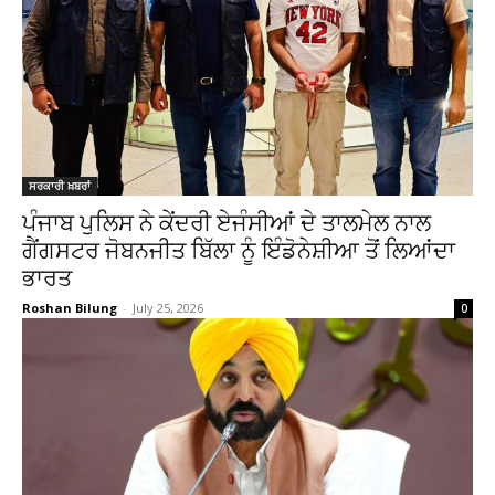
ਸਰਕਾਰੀ ਖ਼ਬਰਾਂ
ਪੰਜਾਬ ਪੁਲਿਸ ਨੇ ਕੇਂਦਰੀ ਏਜੰਸੀਆਂ ਦੇ ਤਾਲਮੇਲ ਨਾਲ
ਗੈਂਗਸਟਰ ਜੋਬਨਜੀਤ ਬਿੱਲਾ ਨੂੰ ਇੰਡੋਨੇਸ਼ੀਆ ਤੋਂ ਲਿਆਂਦਾ
ਭਾਰਤ
Roshan Bilung
-
July 25, 2026
0