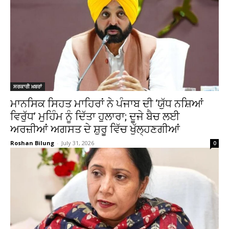
ਸਰਕਾਰੀ ਖ਼ਬਰਾਂ
ਮਾਨਸਿਕ ਸਿਹਤ ਮਾਹਿਰਾਂ ਨੇ ਪੰਜਾਬ ਦੀ ‘ਯੁੱਧ ਨਸ਼ਿਆਂ
ਵਿਰੁੱਧ’ ਮੁਹਿੰਮ ਨੂੰ ਦਿੱਤਾ ਹੁਲਾਰਾ; ਦੂਜੇ ਬੈਚ ਲਈ
ਅਰਜ਼ੀਆਂ ਅਗਸਤ ਦੇ ਸ਼ੁਰੂ ਵਿੱਚ ਖੁੱਲ੍ਹਣਗੀਆਂ
Roshan Bilung
-
July 31, 2026
0