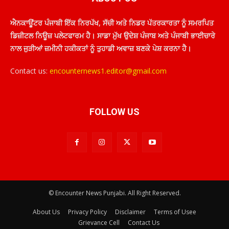
ਐਨਕਾਊਂਟਰ ਪੰਜਾਬੀ ਇੱਕ ਨਿਰਪੱਖ, ਸੱਚੀ ਅਤੇ ਨਿਡਰ ਪੱਤਰਕਾਰਤਾ ਨੂੰ ਸਮਰਪਿਤ
ਡਿਜ਼ੀਟਲ ਨਿਊਜ਼ ਪਲੇਟਫਾਰਮ ਹੈ। ਸਾਡਾ ਮੁੱਖ ਉਦੇਸ਼ ਪੰਜਾਬ ਅਤੇ ਪੰਜਾਬੀ ਭਾਈਚਾਰੇ
ਨਾਲ ਜੁੜੀਆਂ ਜ਼ਮੀਨੀ ਹਕੀਕਤਾਂ ਨੂੰ ਤੁਹਾਡੀ ਅਵਾਜ਼ ਬਣਕੇ ਪੇਸ਼ ਕਰਨਾ ਹੈ।
Contact us:
encounternews1.editor@gmail.com
FOLLOW US
© Encounter News Punjabi. All Right Reserved.
About Us
Privacy Policy
Disclaimer
Terms of Usee
Grievance Cell
Contact Us