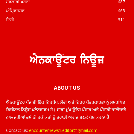
ਸਰਕਾਰੀ ਖ਼ਬਰਾਂ
487
ਅੰਮ੍ਰਿਤਸਰ
465
ਦਿੱਲੀ
311
ABOUT US
ਐਨਕਾਊਂਟਰ ਪੰਜਾਬੀ ਇੱਕ ਨਿਰਪੱਖ, ਸੱਚੀ ਅਤੇ ਨਿਡਰ ਪੱਤਰਕਾਰਤਾ ਨੂੰ ਸਮਰਪਿਤ
ਡਿਜ਼ੀਟਲ ਨਿਊਜ਼ ਪਲੇਟਫਾਰਮ ਹੈ। ਸਾਡਾ ਮੁੱਖ ਉਦੇਸ਼ ਪੰਜਾਬ ਅਤੇ ਪੰਜਾਬੀ ਭਾਈਚਾਰੇ
ਨਾਲ ਜੁੜੀਆਂ ਜ਼ਮੀਨੀ ਹਕੀਕਤਾਂ ਨੂੰ ਤੁਹਾਡੀ ਅਵਾਜ਼ ਬਣਕੇ ਪੇਸ਼ ਕਰਨਾ ਹੈ।
Contact us:
encounternews1.editor@gmail.com