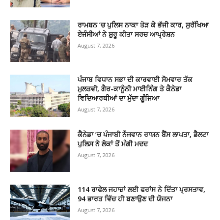
ਰਾਮਬਨ ’ਚ ਪੁਲਿਸ ਨਾਕਾ ਤੋੜ ਕੇ ਭੱਜੀ ਕਾਰ, ਸੁਰੱਖਿਆ
ਏਜੰਸੀਆਂ ਨੇ ਸ਼ੁਰੂ ਕੀਤਾ ਸਰਚ ਆਪ੍ਰੇਸ਼ਨ
August 7, 2026
ਪੰਜਾਬ ਵਿਧਾਨ ਸਭਾ ਦੀ ਕਾਰਵਾਈ ਸੋਮਵਾਰ ਤੱਕ
ਮੁਲਤਵੀ, ਗੈਰ-ਕਾਨੂੰਨੀ ਮਾਈਨਿੰਗ ਤੇ ਕੈਨੇਡਾ
ਵਿਦਿਆਰਥੀਆਂ ਦਾ ਮੁੱਦਾ ਗੂੰਜਿਆ
August 7, 2026
ਕੈਨੇਡਾ ’ਚ ਪੰਜਾਬੀ ਨੌਜਵਾਨ ਰਾਯਨ ਬੈਂਸ ਲਾਪਤਾ, ਡੈਲਟਾ
ਪੁਲਿਸ ਨੇ ਲੋਕਾਂ ਤੋਂ ਮੰਗੀ ਮਦਦ
August 7, 2026
114 ਰਾਫੇਲ ਜਹਾਜ਼ਾਂ ਲਈ ਫਰਾਂਸ ਨੇ ਦਿੱਤਾ ਪ੍ਰਸਤਾਵ,
94 ਭਾਰਤ ਵਿੱਚ ਹੀ ਬਣਾਉਣ ਦੀ ਯੋਜਨਾ
August 7, 2026