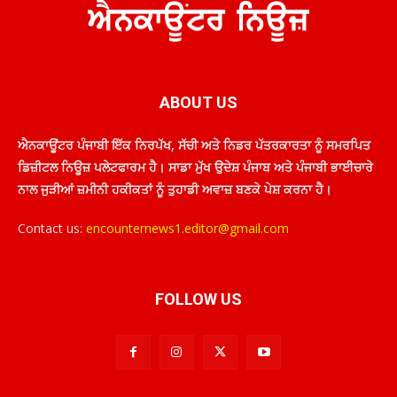
ABOUT US
ਐਨਕਾਊਂਟਰ ਪੰਜਾਬੀ ਇੱਕ ਨਿਰਪੱਖ, ਸੱਚੀ ਅਤੇ ਨਿਡਰ ਪੱਤਰਕਾਰਤਾ ਨੂੰ ਸਮਰਪਿਤ
ਡਿਜ਼ੀਟਲ ਨਿਊਜ਼ ਪਲੇਟਫਾਰਮ ਹੈ। ਸਾਡਾ ਮੁੱਖ ਉਦੇਸ਼ ਪੰਜਾਬ ਅਤੇ ਪੰਜਾਬੀ ਭਾਈਚਾਰੇ
ਨਾਲ ਜੁੜੀਆਂ ਜ਼ਮੀਨੀ ਹਕੀਕਤਾਂ ਨੂੰ ਤੁਹਾਡੀ ਅਵਾਜ਼ ਬਣਕੇ ਪੇਸ਼ ਕਰਨਾ ਹੈ।
Contact us:
encounternews1.editor@gmail.com
FOLLOW US