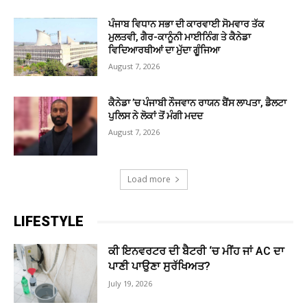
ਪੰਜਾਬ ਵਿਧਾਨ ਸਭਾ ਦੀ ਕਾਰਵਾਈ ਸੋਮਵਾਰ ਤੱਕ
ਮੁਲਤਵੀ, ਗੈਰ-ਕਾਨੂੰਨੀ ਮਾਈਨਿੰਗ ਤੇ ਕੈਨੇਡਾ
ਵਿਦਿਆਰਥੀਆਂ ਦਾ ਮੁੱਦਾ ਗੂੰਜਿਆ
August 7, 2026
ਕੈਨੇਡਾ ’ਚ ਪੰਜਾਬੀ ਨੌਜਵਾਨ ਰਾਯਨ ਬੈਂਸ ਲਾਪਤਾ, ਡੈਲਟਾ
ਪੁਲਿਸ ਨੇ ਲੋਕਾਂ ਤੋਂ ਮੰਗੀ ਮਦਦ
August 7, 2026
Load more
LIFESTYLE
ਕੀ ਇਨਵਰਟਰ ਦੀ ਬੈਟਰੀ ‘ਚ ਮੀਂਹ ਜਾਂ AC ਦਾ
ਪਾਣੀ ਪਾਉਣਾ ਸੁਰੱਖਿਅਤ?
July 19, 2026