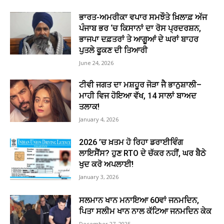
ਭਾਰਤ-ਅਮਰੀਕਾ ਵਪਾਰ ਸਮਝੌਤੇ ਖ਼ਿਲਾਫ਼ ਅੱਜ
ਪੰਜਾਬ ਭਰ ‘ਚ ਕਿਸਾਨਾਂ ਦਾ ਰੋਸ ਪ੍ਰਦਰਸ਼ਨ,
ਭਾਜਪਾ ਦਫ਼ਤਰਾਂ ਤੇ ਆਗੂਆਂ ਦੇ ਘਰਾਂ ਬਾਹਰ
ਪੁਤਲੇ ਫੂਕਣ ਦੀ ਤਿਆਰੀ
June 24, 2026
ਟੀਵੀ ਜਗਤ ਦਾ ਮਸ਼ਹੂਰ ਜੋੜਾ ਜੈ ਭਾਨੁਸ਼ਾਲੀ–
ਮਾਹੀ ਵਿਜ ਹੋਇਆ ਵੱਖ, 14 ਸਾਲਾਂ ਬਾਅਦ
ਤਲਾਕ!
January 4, 2026
2026 ’ਚ ਖ਼ਤਮ ਹੋ ਰਿਹਾ ਡਰਾਈਵਿੰਗ
ਲਾਇਸੈਂਸ? ਹੁਣ RTO ਦੇ ਚੱਕਰ ਨਹੀਂ, ਘਰ ਬੈਠੇ
ਖੁਦ ਕਰੋ ਅਪਲਾਈ!
January 3, 2026
ਸਲਮਾਨ ਖਾਨ ਮਨਾਇਆ 60ਵਾਂ ਜਨਮਦਿਨ,
ਪਿਤਾ ਸਲੀਮ ਖਾਨ ਨਾਲ ਕੱਟਿਆ ਜਨਮਦਿਨ ਕੇਕ
December 27, 2025