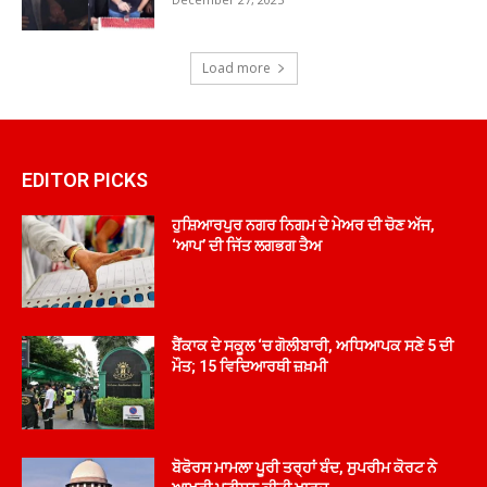
Load more
EDITOR PICKS
ਹੁਸ਼ਿਆਰਪੁਰ ਨਗਰ ਨਿਗਮ ਦੇ ਮੇਅਰ ਦੀ ਚੋਣ ਅੱਜ,
‘ਆਪ’ ਦੀ ਜਿੱਤ ਲਗਭਗ ਤੈਅ
ਬੈਂਕਾਕ ਦੇ ਸਕੂਲ ‘ਚ ਗੋਲੀਬਾਰੀ, ਅਧਿਆਪਕ ਸਣੇ 5 ਦੀ
ਮੌਤ; 15 ਵਿਦਿਆਰਥੀ ਜ਼ਖ਼ਮੀ
ਬੋਫੋਰਸ ਮਾਮਲਾ ਪੂਰੀ ਤਰ੍ਹਾਂ ਬੰਦ, ਸੁਪਰੀਮ ਕੋਰਟ ਨੇ