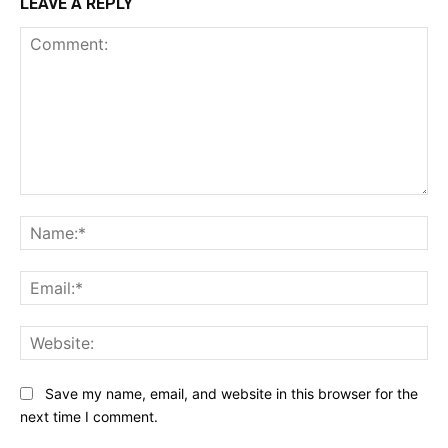
LEAVE A REPLY
Comment:
Na
Ema
Web
Save my name, email, and website in this browser for the
next time I comment.