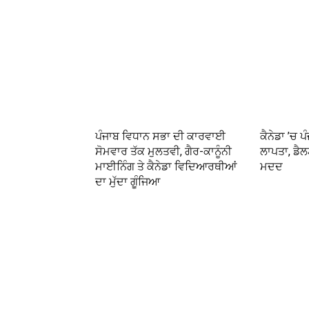
ਪੰਜਾਬ ਵਿਧਾਨ ਸਭਾ ਦੀ ਕਾਰਵਾਈ
ਕੈਨੇਡਾ ’ਚ ਪ
ਸੋਮਵਾਰ ਤੱਕ ਮੁਲਤਵੀ, ਗੈਰ-ਕਾਨੂੰਨੀ
ਲਾਪਤਾ, ਡੈਲਟ
ਮਾਈਨਿੰਗ ਤੇ ਕੈਨੇਡਾ ਵਿਦਿਆਰਥੀਆਂ
ਮਦਦ
ਦਾ ਮੁੱਦਾ ਗੂੰਜਿਆ