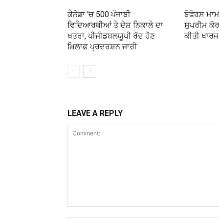
ਕੈਨੇਡਾ ‘ਚ 500 ਪੰਜਾਬੀ
ਬੋਫੋਰਸ ਮਾਮਲ
ਵਿਦਿਆਰਥੀਆਂ ਤੇ ਦੇਸ਼ ਨਿਕਾਲੇ ਦਾ
ਸੁਪਰੀਮ ਕੋ
ਖ਼ਤਰਾ, ਪੀਜੀਡਬਲਯੂਪੀ ਰੱਦ ਹੋਣ
ਕੀਤੀ ਖਾਰਜ
ਖ਼ਿਲਾਫ਼ ਪ੍ਰਦਰਸ਼ਨ ਜਾਰੀ
LEAVE A REPLY
Comment: