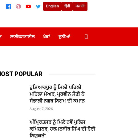
English
हिंदी
ਪੰਜਾਬੀ
ਤ
ਲਾਈਫਸਟਾਈਲ
ਖੇਡਾਂ
ਦੁਨੀਆਂ
OST POPULAR
ਹੁਸ਼ਿਆਰਪੁਰ ਨੂੰ ਮਿਲੀ ਪਹਿਲੀ
ਮਹਿਲਾ ਮੇਅਰ, ਪ੍ਰਵੀਨ ਸੈਣੀ ਨੇ
ਸੰਭਾਲੀ ਨਗਰ ਨਿਗਮ ਦੀ ਕਮਾਨ
August 7, 2026
ਅੰਮ੍ਰਿਤਸਰ ਨੂੰ ਮਿਲੇ ਨਵੇਂ ਪੁਲਿਸ
ਕਮਿਸ਼ਨਰ, ਹਰਮਨਬੀਰ ਸਿੰਘ ਦੀ ਹੋਈ
ਨਿਯੁਕਤੀ