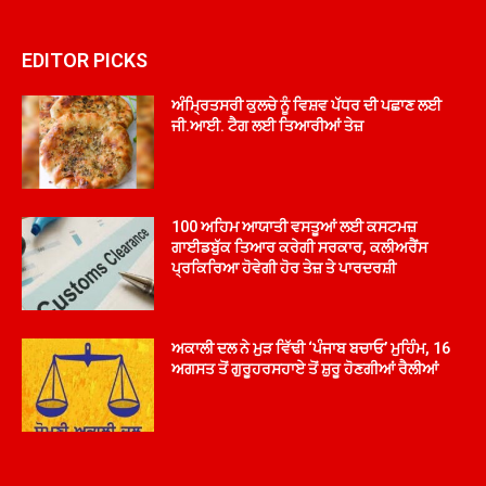
EDITOR PICKS
ਅੰਮ੍ਰਿਤਸਰੀ ਕੁਲਚੇ ਨੂੰ ਵਿਸ਼ਵ ਪੱਧਰ ਦੀ ਪਛਾਣ ਲਈ
ਜੀ.ਆਈ. ਟੈਗ ਲਈ ਤਿਆਰੀਆਂ ਤੇਜ਼
100 ਅਹਿਮ ਆਯਾਤੀ ਵਸਤੂਆਂ ਲਈ ਕਸਟਮਜ਼
ਗਾਈਡਬੁੱਕ ਤਿਆਰ ਕਰੇਗੀ ਸਰਕਾਰ, ਕਲੀਅਰੈਂਸ
ਪ੍ਰਕਿਰਿਆ ਹੋਵੇਗੀ ਹੋਰ ਤੇਜ਼ ਤੇ ਪਾਰਦਰਸ਼ੀ
ਅਕਾਲੀ ਦਲ ਨੇ ਮੁੜ ਵਿੱਢੀ ‘ਪੰਜਾਬ ਬਚਾਓ’ ਮੁਹਿੰਮ, 16
ਅਗਸਤ ਤੋਂ ਗੁਰੂਹਰਸਹਾਏ ਤੋਂ ਸ਼ੁਰੂ ਹੋਣਗੀਆਂ ਰੈਲੀਆਂ