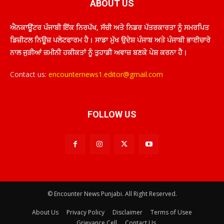
ABOUT US
ਐਨਕਾਊਂਟਰ ਪੰਜਾਬੀ ਇੱਕ ਨਿਰਪੱਖ, ਸੱਚੀ ਅਤੇ ਨਿਡਰ ਪੱਤਰਕਾਰਤਾ ਨੂੰ ਸਮਰਪਿਤ
ਡਿਜ਼ੀਟਲ ਨਿਊਜ਼ ਪਲੇਟਫਾਰਮ ਹੈ। ਸਾਡਾ ਮੁੱਖ ਉਦੇਸ਼ ਪੰਜਾਬ ਅਤੇ ਪੰਜਾਬੀ ਭਾਈਚਾਰੇ
ਨਾਲ ਜੁੜੀਆਂ ਜ਼ਮੀਨੀ ਹਕੀਕਤਾਂ ਨੂੰ ਤੁਹਾਡੀ ਅਵਾਜ਼ ਬਣਕੇ ਪੇਸ਼ ਕਰਨਾ ਹੈ।
Contact us:
encounternews1.editor@gmail.com
FOLLOW US
© Encounter News Punjabi. All Right Reserved.
About Us
Privacy Policy
Disclaimer
Terms of Usee
Grievance Cell
Contact Us