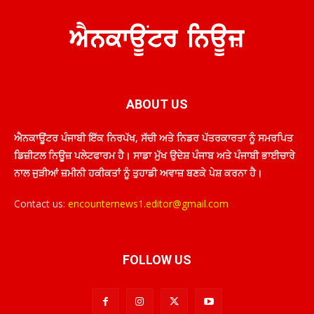
ABOUT US
ਐਨਕਾਊਂਟਰ ਪੰਜਾਬੀ ਇੱਕ ਨਿਰਪੱਖ, ਸੱਚੀ ਅਤੇ ਨਿਡਰ ਪੱਤਰਕਾਰਤਾ ਨੂੰ ਸਮਰਪਿਤ
ਡਿਜ਼ੀਟਲ ਨਿਊਜ਼ ਪਲੇਟਫਾਰਮ ਹੈ। ਸਾਡਾ ਮੁੱਖ ਉਦੇਸ਼ ਪੰਜਾਬ ਅਤੇ ਪੰਜਾਬੀ ਭਾਈਚਾਰੇ
ਨਾਲ ਜੁੜੀਆਂ ਜ਼ਮੀਨੀ ਹਕੀਕਤਾਂ ਨੂੰ ਤੁਹਾਡੀ ਅਵਾਜ਼ ਬਣਕੇ ਪੇਸ਼ ਕਰਨਾ ਹੈ।
Contact us:
encounternews1.editor@gmail.com
FOLLOW US