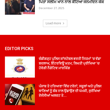
ਪਿਤਾ ਸਲੀਮ ਖਾਨ ਨਾਲ ਕੱਟਿਆ ਜਨਮਦਿਨ ਕੇਕ
December 27, 2025
Load more
EDITOR PICKS
ਚੰਡੀਗੜ੍ਹ ਪੁਲਿਸ ਕਾਂਸਟੇਬਲ ਭਰਤੀ ਨਿਯਮਾਂ ‘ਚ ਵੱਡਾ
ਬਦਲਾਅ, ਇੰਟਰਵਿਊ ਖ਼ਤਮ; ਲਿਖਤੀ ਪ੍ਰੀਖਿਆ ‘ਚ
ਹੋਵੇਗੀ ਨੈਗੇਟਿਵ ਮਾਰਕਿੰਗ
ਪੰਜਾਬ ਤੇ ਹਰਿਆਣਾ ਵਿੱਚ ਟਰੇਨਾਂ, ਸਕੂਲਾਂ ਅਤੇ ਪੁਲਿਸ
ਥਾਣਿਆਂ ਨੂੰ ਬੰਬ ਨਾਲ ਉਡਾਉਣ ਦੀ ਧਮਕੀ, ਸੁਰੱਖਿਆ
ਏਜੰਸੀਆਂ ਅਲਰਟ ਤੇ….