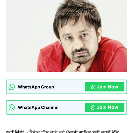
Join Now
WhatsApp Group
Join Now
WhatsApp Channel
ਨਵੀਂ ਦਿੱਲੀ :-
ਕੈਨੇਡਾ ਵਿੱਚ ਰਹਿ ਰਹੇ ਪੰਜਾਬੀ ਗਾਇਕ ਤੇਜੀ ਕਹਲੋਂ ਉੱਤੇ