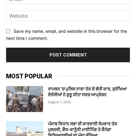
Web
Save my name, email, and website in this browser for the
next time I comment.
MOST POPULAR
ਰਾਮਬਨ ’ਚ ਪੁਲਿਸ ਨਾਕਾ ਤੋੜ ਕੇ ਭੱਜੀ ਕਾਰ, ਸੁਰੱਖਿਆ
ਏਜੰਸੀਆਂ ਨੇ ਸ਼ੁਰੂ ਕੀਤਾ ਸਰਚ ਆਪ੍ਰੇਸ਼ਨ
August 7, 2026
ਪੰਜਾਬ ਵਿਧਾਨ ਸਭਾ ਦੀ ਕਾਰਵਾਈ ਸੋਮਵਾਰ ਤੱਕ
ਮੁਲਤਵੀ, ਗੈਰ-ਕਾਨੂੰਨੀ ਮਾਈਨਿੰਗ ਤੇ ਕੈਨੇਡਾ
ਵਿਦਿਆਰਥੀਆਂ ਦਾ ਮੁੱਦਾ ਗੂੰਜਿਆ