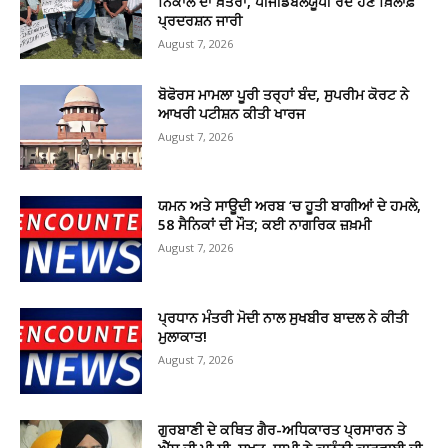
ਨਿਕਾਲੇ ਦਾ ਖ਼ਤਰਾ, ਪੀਜੀਡਬਲਯੂਪੀ ਰੱਦ ਹੋਣ ਖ਼ਿਲਾਫ਼
ਪ੍ਰਦਰਸ਼ਨ ਜਾਰੀ
August 7, 2026
ਬੋਫੋਰਸ ਮਾਮਲਾ ਪੂਰੀ ਤਰ੍ਹਾਂ ਬੰਦ, ਸੁਪਰੀਮ ਕੋਰਟ ਨੇ
ਆਖਰੀ ਪਟੀਸ਼ਨ ਕੀਤੀ ਖਾਰਜ
August 7, 2026
ਯਮਨ ਅਤੇ ਸਾਊਦੀ ਅਰਬ ‘ਚ ਹੂਤੀ ਬਾਗੀਆਂ ਦੇ ਹਮਲੇ,
58 ਸੈਨਿਕਾਂ ਦੀ ਮੌਤ; ਕਈ ਨਾਗਰਿਕ ਜ਼ਖ਼ਮੀ
August 7, 2026
ਪ੍ਰਧਾਨ ਮੰਤਰੀ ਮੋਦੀ ਨਾਲ ਸੁਖਬੀਰ ਬਾਦਲ ਨੇ ਕੀਤੀ
ਮੁਲਾਕਾਤ!
August 7, 2026
ਗੁਰਬਾਣੀ ਦੇ ਕਥਿਤ ਗੈਰ-ਅਧਿਕਾਰਤ ਪ੍ਰਸਾਰਨ ਤੇ