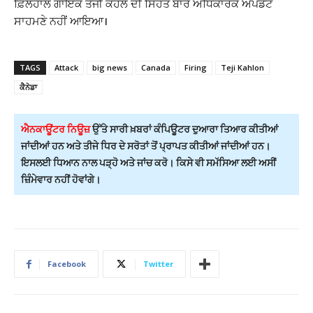
ਫ਼ਿਲਹਾਲ ਗਾਇਕ ਤੇਜੀ ਕਹਲੋਂ ਦੀ ਸਿਹਤ ਬਾਰੇ ਅਧਿਕਾਰਕ ਅਪਡੇਟ
ਸਾਹਮਣੇ ਨਹੀਂ ਆਇਆ।
TAGS
Attack
big news
Canada
Firing
Teji Kahlon
ਕੈਨੇਡਾ
ਐਨਕਾਊਂਟਰ ਨਿਊਜ਼
ਉੱਤੇ ਸਾਰੀ ਖ਼ਬਰਾਂ ਕੰਪਿਊਟਰ ਦੁਆਰਾ ਤਿਆਰ ਕੀਤੀਆਂ
ਜਾਂਦੀਆਂ ਹਨ ਅਤੇ ਤੀਜੇ ਧਿਰ ਦੇ ਸਰੋਤਾਂ ਤੋਂ ਪ੍ਰਾਪਤ ਕੀਤੀਆਂ ਜਾਂਦੀਆਂ ਹਨ।
ਇਸਲਈ ਧਿਆਨ ਨਾਲ ਪੜ੍ਹੋ ਅਤੇ ਜਾਂਚ ਕਰੋ। ਕਿਸੇ ਵੀ ਸਮੱਸਿਆ ਲਈ ਅਸੀਂ
ਜ਼ਿੰਮੇਵਾਰ ਨਹੀਂ ਹੋਵਾਂਗੇ।
Facebook
Twitter