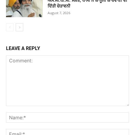
ਐੱਸ.ਜੀ.ਪੀ.ਸੀ. ਸਖ਼ਤ, ਧਾਮੀ ਨੇ ਕਾਨੂੰਨੀ ਕਾਰਵਾਈ ਦੀ
ਦਿੱਤੀ ਚੇਤਾਵਨੀ
August 7, 2026
LEAVE A REPLY
Comment:
Na
Ema