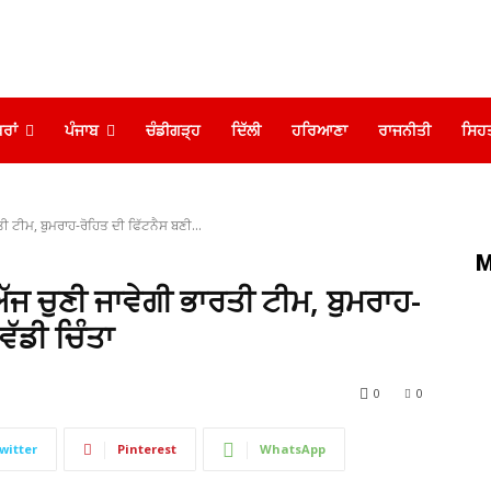
ਰਾਂ
ਪੰਜਾਬ
ਚੰਡੀਗੜ੍ਹ
ਦਿੱਲੀ
ਹਰਿਆਣਾ
ਰਾਜਨੀਤੀ
ਸਿਹ
 ਟੀਮ, ਬੁਮਰਾਹ-ਰੋਹਿਤ ਦੀ ਫਿੱਟਨੈਸ ਬਣੀ...
M
 ਚੁਣੀ ਜਾਵੇਗੀ ਭਾਰਤੀ ਟੀਮ, ਬੁਮਰਾਹ-
ਵੱਡੀ ਚਿੰਤਾ
0
0
witter
Pinterest
WhatsApp