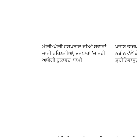
ਮੀਰੀ-ਪੀਰੀ ਹਸਪਤਾਲ ਦੀਆਂ ਸੇਵਾਵਾਂ
ਪੰਜਾਬ ਭਾਜ
ਜਾਰੀ ਰਹਿਣਗੀਆਂ, ਤਨਖ਼ਾਹਾਂ ’ਚ ਨਹੀਂ
ਨਬੀਨ ਵੱਲੋਂ ਕ
ਆਵੇਗੀ ਰੁਕਾਵਟ: ਧਾਮੀ
ਸ਼੍ਰੀਨਿਵਾਸੂ