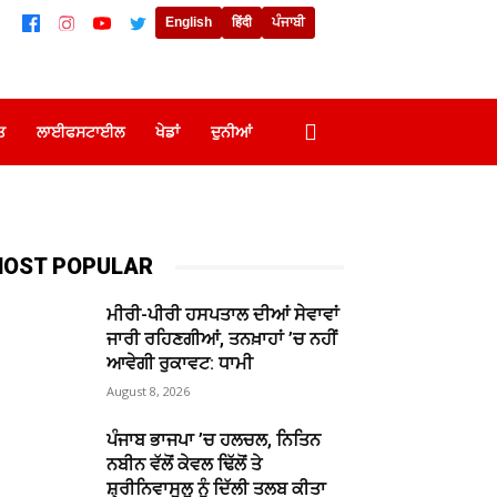
English
हिंदी
ਪੰਜਾਬੀ
ਤ
ਲਾਈਫਸਟਾਈਲ
ਖੇਡਾਂ
ਦੁਨੀਆਂ
OST POPULAR
ਮੀਰੀ-ਪੀਰੀ ਹਸਪਤਾਲ ਦੀਆਂ ਸੇਵਾਵਾਂ
ਜਾਰੀ ਰਹਿਣਗੀਆਂ, ਤਨਖ਼ਾਹਾਂ ’ਚ ਨਹੀਂ
ਆਵੇਗੀ ਰੁਕਾਵਟ: ਧਾਮੀ
August 8, 2026
ਪੰਜਾਬ ਭਾਜਪਾ ’ਚ ਹਲਚਲ, ਨਿਤਿਨ
ਨਬੀਨ ਵੱਲੋਂ ਕੇਵਲ ਢਿੱਲੋਂ ਤੇ
ਸ਼੍ਰੀਨਿਵਾਸੂਲੂ ਨੂੰ ਦਿੱਲੀ ਤਲਬ ਕੀਤਾ