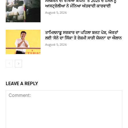
ਮੈਲਬਰਨ ਦੀ ਰੱਖਿਆ ਕੰਪਨੀ ’ਤੇ 2025 ਦੇ ਹਮਲੇ ਨੂੰ
ਆਸਟ੍ਰੇਲੀਆ ਨੇ ਮੰਨਿਆ ਅੱਤਵਾਦੀ ਕਾਰਵਾਈ
August 5, 2026
ਤਾਮਿਲਨਾਡੂ ਸਰਕਾਰ ਦਾ ਪਹਿਲਾ ਬਜਟ ਪੇਸ਼, ਔਰਤਾਂ
ਲਈ ‘ਸੋਨੇ ਦਾ ਸਿੱਕਾ ਤੇ ਰੇਸ਼ਮੀ ਸਾੜੀ ਯੋਜਨਾ’ ਦਾ ਐਲਾਨ
August 5, 2026
LEAVE A REPLY