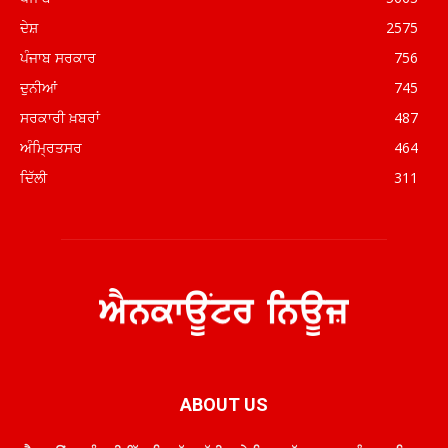
ਦੇਸ਼
2575
ਪੰਜਾਬ ਸਰਕਾਰ
756
ਦੁਨੀਆਂ
745
ਸਰਕਾਰੀ ਖ਼ਬਰਾਂ
487
ਅੰਮ੍ਰਿਤਸਰ
464
ਦਿੱਲੀ
311
ABOUT US