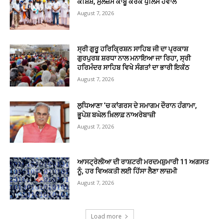
ਕੋਸ਼ਿਸ਼, ਮੁਲਜ਼ਮ ਕਾਬੂ ਕਰਕੇ ਪੁਲਿਸ ਹਵਾਲੇ
August 7, 2026
ਸ੍ਰੀ ਗੁਰੂ ਹਰਿਕ੍ਰਿਸ਼ਨ ਸਾਹਿਬ ਜੀ ਦਾ ਪ੍ਰਕਾਸ਼
ਗੁਰਪੁਰਬ ਸ਼ਰਧਾ ਨਾਲ ਮਨਾਇਆ ਜਾ ਰਿਹਾ, ਸ੍ਰੀ
ਹਰਿਮੰਦਰ ਸਾਹਿਬ ਵਿਖੇ ਸੰਗਤਾਂ ਦਾ ਭਾਰੀ ਇਕੱਠ
August 7, 2026
ਲੁਧਿਆਣਾ ‘ਚ ਕਾਂਗਰਸ ਦੇ ਸਮਾਗਮ ਦੌਰਾਨ ਹੰਗਾਮਾ,
ਭੂਪੇਸ਼ ਬਘੇਲ ਖ਼ਿਲਾਫ਼ ਨਾਅਰੇਬਾਜ਼ੀ
August 7, 2026
ਆਸਟ੍ਰੇਲੀਆ ਦੀ ਰਾਸ਼ਟਰੀ ਮਰਦਮਸ਼ੁਮਾਰੀ 11 ਅਗਸਤ
ਨੂੰ, ਹਰ ਵਿਅਕਤੀ ਲਈ ਹਿੱਸਾ ਲੈਣਾ ਲਾਜ਼ਮੀ
August 7, 2026
Load more