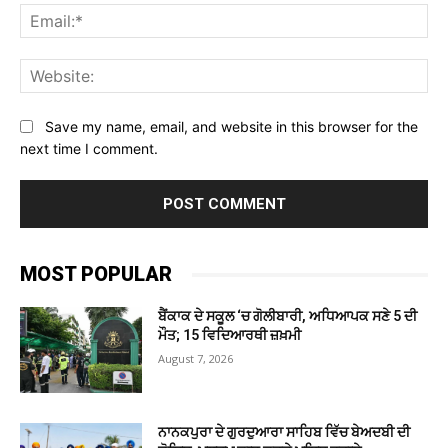
Ema
Web
Save my name, email, and website in this browser for the
next time I comment.
MOST POPULAR
ਬੈਂਕਾਕ ਦੇ ਸਕੂਲ ‘ਚ ਗੋਲੀਬਾਰੀ, ਅਧਿਆਪਕ ਸਣੇ 5 ਦੀ
ਮੌਤ; 15 ਵਿਦਿਆਰਥੀ ਜ਼ਖ਼ਮੀ
August 7, 2026
ਨਾਨਕਪੁਰਾ ਦੇ ਗੁਰਦੁਆਰਾ ਸਾਹਿਬ ਵਿੱਚ ਬੇਅਦਬੀ ਦੀ