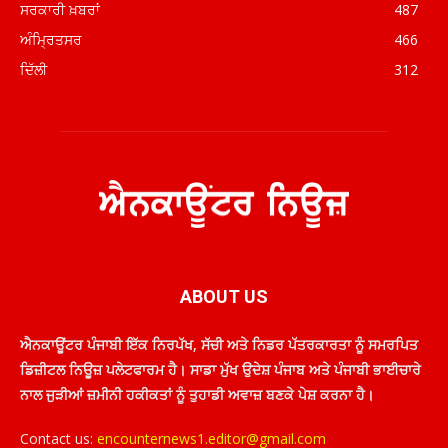
ਸਰਕਾਰੀ ਖ਼ਬਰਾਂ
487
ਅੰਮ੍ਰਿਤਸਰ
466
ਦਿੱਲੀ
312
ABOUT US
ਐਨਕਾਊਂਟਰ ਪੰਜਾਬੀ ਇੱਕ ਨਿਰਪੱਖ, ਸੱਚੀ ਅਤੇ ਨਿਡਰ ਪੱਤਰਕਾਰਤਾ ਨੂੰ ਸਮਰਪਿਤ
ਡਿਜ਼ੀਟਲ ਨਿਊਜ਼ ਪਲੇਟਫਾਰਮ ਹੈ। ਸਾਡਾ ਮੁੱਖ ਉਦੇਸ਼ ਪੰਜਾਬ ਅਤੇ ਪੰਜਾਬੀ ਭਾਈਚਾਰੇ
ਨਾਲ ਜੁੜੀਆਂ ਜ਼ਮੀਨੀ ਹਕੀਕਤਾਂ ਨੂੰ ਤੁਹਾਡੀ ਅਵਾਜ਼ ਬਣਕੇ ਪੇਸ਼ ਕਰਨਾ ਹੈ।
Contact us:
encounternews1.editor@gmail.com