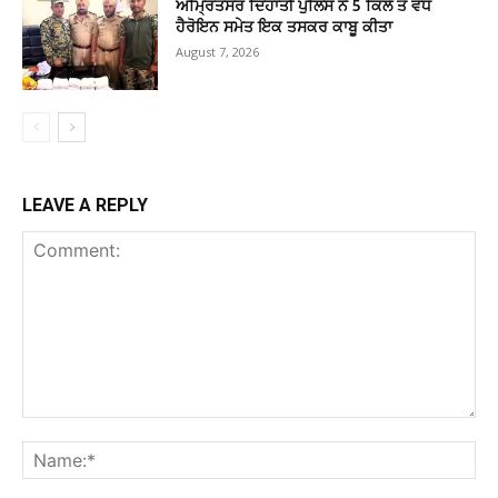
ਅੰਮ੍ਰਿਤਸਰ ਦਿਹਾਤੀ ਪੁਲਿਸ ਨੇ 5 ਕਿਲੋ ਤੋਂ ਵੱਧ
ਹੈਰੋਇਨ ਸਮੇਤ ਇਕ ਤਸਕਰ ਕਾਬੂ ਕੀਤਾ
August 7, 2026
LEAVE A REPLY
Comment:
Na