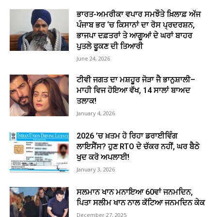
ਭਾਰਤ-ਅਮਰੀਕਾ ਵਪਾਰ ਸਮਝੌਤੇ ਖ਼ਿਲਾਫ਼ ਅੱਜ
ਪੰਜਾਬ ਭਰ ‘ਚ ਕਿਸਾਨਾਂ ਦਾ ਰੋਸ ਪ੍ਰਦਰਸ਼ਨ,
ਭਾਜਪਾ ਦਫ਼ਤਰਾਂ ਤੇ ਆਗੂਆਂ ਦੇ ਘਰਾਂ ਬਾਹਰ
ਪੁਤਲੇ ਫੂਕਣ ਦੀ ਤਿਆਰੀ
June 24, 2026
ਟੀਵੀ ਜਗਤ ਦਾ ਮਸ਼ਹੂਰ ਜੋੜਾ ਜੈ ਭਾਨੁਸ਼ਾਲੀ–
ਮਾਹੀ ਵਿਜ ਹੋਇਆ ਵੱਖ, 14 ਸਾਲਾਂ ਬਾਅਦ
ਤਲਾਕ!
January 4, 2026
2026 ’ਚ ਖ਼ਤਮ ਹੋ ਰਿਹਾ ਡਰਾਈਵਿੰਗ
ਲਾਇਸੈਂਸ? ਹੁਣ RTO ਦੇ ਚੱਕਰ ਨਹੀਂ, ਘਰ ਬੈਠੇ
ਖੁਦ ਕਰੋ ਅਪਲਾਈ!
January 3, 2026
ਸਲਮਾਨ ਖਾਨ ਮਨਾਇਆ 60ਵਾਂ ਜਨਮਦਿਨ,
ਪਿਤਾ ਸਲੀਮ ਖਾਨ ਨਾਲ ਕੱਟਿਆ ਜਨਮਦਿਨ ਕੇਕ
December 27, 2025