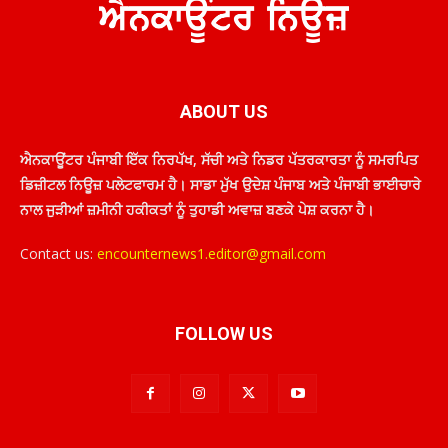
ABOUT US
ਐਨਕਾਊਂਟਰ ਪੰਜਾਬੀ ਇੱਕ ਨਿਰਪੱਖ, ਸੱਚੀ ਅਤੇ ਨਿਡਰ ਪੱਤਰਕਾਰਤਾ ਨੂੰ ਸਮਰਪਿਤ
ਡਿਜ਼ੀਟਲ ਨਿਊਜ਼ ਪਲੇਟਫਾਰਮ ਹੈ। ਸਾਡਾ ਮੁੱਖ ਉਦੇਸ਼ ਪੰਜਾਬ ਅਤੇ ਪੰਜਾਬੀ ਭਾਈਚਾਰੇ
ਨਾਲ ਜੁੜੀਆਂ ਜ਼ਮੀਨੀ ਹਕੀਕਤਾਂ ਨੂੰ ਤੁਹਾਡੀ ਅਵਾਜ਼ ਬਣਕੇ ਪੇਸ਼ ਕਰਨਾ ਹੈ।
Contact us:
encounternews1.editor@gmail.com
FOLLOW US