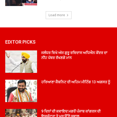
Load more
EDITOR PICKS
ਜਲੰਧਰ ਵਿਖੇ ਅੱਜ ਗੁਰੂ ਰਵਿਦਾਸ ਅਧਿਐਨ ਕੇਂਦਰ ਦਾ
ਨੀਂਹ ਪੱਥਰ ਰੱਖਣਗੇ ਮਾਨ
ਹਰਿਆਣਾ ਕੈਬਨਿਟ ਦੀ ਅਹਿਮ ਮੀਟਿੰਗ 13 ਅਗਸਤ ਨੂੰ
9 ਦਿਨਾਂ ਦੀ ਕਵਾਇਦ ਮਗਰੋਂ ਪੰਜਾਬ ਕਾਂਗਰਸ ਦੀ
ਇਕਜੁੱਟਤਾ ਤੇ ਮੁੜ ਉੱਠੇ ਸਵਾਲ