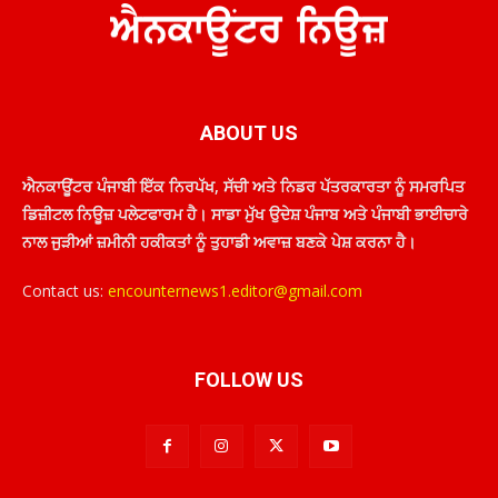
ABOUT US
ਐਨਕਾਊਂਟਰ ਪੰਜਾਬੀ ਇੱਕ ਨਿਰਪੱਖ, ਸੱਚੀ ਅਤੇ ਨਿਡਰ ਪੱਤਰਕਾਰਤਾ ਨੂੰ ਸਮਰਪਿਤ
ਡਿਜ਼ੀਟਲ ਨਿਊਜ਼ ਪਲੇਟਫਾਰਮ ਹੈ। ਸਾਡਾ ਮੁੱਖ ਉਦੇਸ਼ ਪੰਜਾਬ ਅਤੇ ਪੰਜਾਬੀ ਭਾਈਚਾਰੇ
ਨਾਲ ਜੁੜੀਆਂ ਜ਼ਮੀਨੀ ਹਕੀਕਤਾਂ ਨੂੰ ਤੁਹਾਡੀ ਅਵਾਜ਼ ਬਣਕੇ ਪੇਸ਼ ਕਰਨਾ ਹੈ।
Contact us:
encounternews1.editor@gmail.com
FOLLOW US