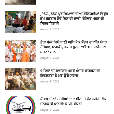
JPSC-JSSC ਪ੍ਰੀਖਿਆਵਾਂ ਦੀਆਂ ਬੇਨਿਯਮੀਆਂ ਵਿਰੁੱਧ
ਭੁੱਖ ਹੜਤਾਲ ਨੌਵੇਂ ਦਿਨ ਵੀ ਜਾਰੀ, ਦੇਵੇਂਦਰ ਮਹਤੋ ਦੀ
ਸਿਹਤ ਵਿਗੜੀ
August 9, 2026
ਡੇਰਾ ਬੱਲਾਂ ਵਿਖੇ ਬਾਣੀ ਅਧਿਐਨ ਕੇਂਦਰ ਦਾ ਨੀਂਹ ਪੱਥਰ
ਰੱਖਿਆ, 650ਵੇਂ ਪ੍ਰਕਾਸ਼ ਪੁਰਬ ਲਈ 100 ਕਰੋੜ ਦਾ
ਬਜਟ : ਮਾਨ
August 9, 2026
9 ਦਿਨਾਂ ਦੀ ਕਵਾਇਦ ਮਗਰੋਂ ਪੰਜਾਬ ਕਾਂਗਰਸ ਦੀ
ਇਕਜੁੱਟਤਾ ਤੇ ਮੁੜ ਉੱਠੇ ਸਵਾਲ
August 9, 2026
ਪੰਜਾਬ ਦੀਆਂ ਸਾਰੀਆਂ 117 ਸੀਟਾਂ ਤੇ ਚੋਣ ਲੜੇਗੀ ਲੋਕ
ਜਨਸ਼ਕਤੀ ਪਾਰਟੀ: ਕੇ.ਪੀ. ਚੌਧਰੀ
August 9, 2026