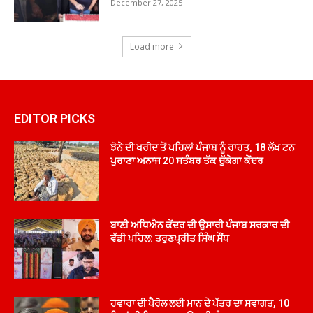
December 27, 2025
Load more
EDITOR PICKS
ਝੋਨੇ ਦੀ ਖਰੀਦ ਤੋਂ ਪਹਿਲਾਂ ਪੰਜਾਬ ਨੂੰ ਰਾਹਤ, 18 ਲੱਖ ਟਨ
ਪੁਰਾਣਾ ਅਨਾਜ 20 ਸਤੰਬਰ ਤੱਕ ਚੁੱਕੇਗਾ ਕੇਂਦਰ
ਬਾਣੀ ਅਧਿਐਨ ਕੇਂਦਰ ਦੀ ਉਸਾਰੀ ਪੰਜਾਬ ਸਰਕਾਰ ਦੀ
ਵੱਡੀ ਪਹਿਲ: ਤਰੁਣਪ੍ਰੀਤ ਸਿੰਘ ਸੌਂਧ
ਹਵਾਰਾ ਦੀ ਪੈਰੋਲ ਲਈ ਮਾਨ ਦੇ ਪੱਤਰ ਦਾ ਸਵਾਗਤ, 10