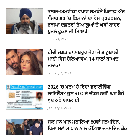
ਭਾਰਤ-ਅਮਰੀਕਾ ਵਪਾਰ ਸਮਝੌਤੇ ਖ਼ਿਲਾਫ਼ ਅੱਜ
ਪੰਜਾਬ ਭਰ ‘ਚ ਕਿਸਾਨਾਂ ਦਾ ਰੋਸ ਪ੍ਰਦਰਸ਼ਨ,
ਭਾਜਪਾ ਦਫ਼ਤਰਾਂ ਤੇ ਆਗੂਆਂ ਦੇ ਘਰਾਂ ਬਾਹਰ
ਪੁਤਲੇ ਫੂਕਣ ਦੀ ਤਿਆਰੀ
June 24, 2026
ਟੀਵੀ ਜਗਤ ਦਾ ਮਸ਼ਹੂਰ ਜੋੜਾ ਜੈ ਭਾਨੁਸ਼ਾਲੀ–
ਮਾਹੀ ਵਿਜ ਹੋਇਆ ਵੱਖ, 14 ਸਾਲਾਂ ਬਾਅਦ
ਤਲਾਕ!
January 4, 2026
2026 ’ਚ ਖ਼ਤਮ ਹੋ ਰਿਹਾ ਡਰਾਈਵਿੰਗ
ਲਾਇਸੈਂਸ? ਹੁਣ RTO ਦੇ ਚੱਕਰ ਨਹੀਂ, ਘਰ ਬੈਠੇ
ਖੁਦ ਕਰੋ ਅਪਲਾਈ!
January 3, 2026
ਸਲਮਾਨ ਖਾਨ ਮਨਾਇਆ 60ਵਾਂ ਜਨਮਦਿਨ,
ਪਿਤਾ ਸਲੀਮ ਖਾਨ ਨਾਲ ਕੱਟਿਆ ਜਨਮਦਿਨ ਕੇਕ