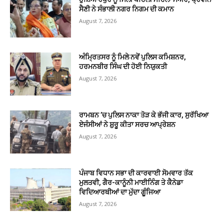
ਸੈਣੀ ਨੇ ਸੰਭਾਲੀ ਨਗਰ ਨਿਗਮ ਦੀ ਕਮਾਨ
August 7, 2026
ਅੰਮ੍ਰਿਤਸਰ ਨੂੰ ਮਿਲੇ ਨਵੇਂ ਪੁਲਿਸ ਕਮਿਸ਼ਨਰ,
ਹਰਮਨਬੀਰ ਸਿੰਘ ਦੀ ਹੋਈ ਨਿਯੁਕਤੀ
August 7, 2026
ਰਾਮਬਨ ’ਚ ਪੁਲਿਸ ਨਾਕਾ ਤੋੜ ਕੇ ਭੱਜੀ ਕਾਰ, ਸੁਰੱਖਿਆ
ਏਜੰਸੀਆਂ ਨੇ ਸ਼ੁਰੂ ਕੀਤਾ ਸਰਚ ਆਪ੍ਰੇਸ਼ਨ
August 7, 2026
ਪੰਜਾਬ ਵਿਧਾਨ ਸਭਾ ਦੀ ਕਾਰਵਾਈ ਸੋਮਵਾਰ ਤੱਕ
ਮੁਲਤਵੀ, ਗੈਰ-ਕਾਨੂੰਨੀ ਮਾਈਨਿੰਗ ਤੇ ਕੈਨੇਡਾ
ਵਿਦਿਆਰਥੀਆਂ ਦਾ ਮੁੱਦਾ ਗੂੰਜਿਆ
August 7, 2026