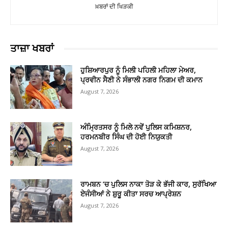
ਖ਼ਬਰਾਂ ਦੀ ਖਿੜਕੀ
ਤਾਜ਼ਾ ਖਬਰਾਂ
ਹੁਸ਼ਿਆਰਪੁਰ ਨੂੰ ਮਿਲੀ ਪਹਿਲੀ ਮਹਿਲਾ ਮੇਅਰ,
ਪ੍ਰਵੀਨ ਸੈਣੀ ਨੇ ਸੰਭਾਲੀ ਨਗਰ ਨਿਗਮ ਦੀ ਕਮਾਨ
August 7, 2026
ਅੰਮ੍ਰਿਤਸਰ ਨੂੰ ਮਿਲੇ ਨਵੇਂ ਪੁਲਿਸ ਕਮਿਸ਼ਨਰ,
ਹਰਮਨਬੀਰ ਸਿੰਘ ਦੀ ਹੋਈ ਨਿਯੁਕਤੀ
August 7, 2026
ਰਾਮਬਨ ’ਚ ਪੁਲਿਸ ਨਾਕਾ ਤੋੜ ਕੇ ਭੱਜੀ ਕਾਰ, ਸੁਰੱਖਿਆ
ਏਜੰਸੀਆਂ ਨੇ ਸ਼ੁਰੂ ਕੀਤਾ ਸਰਚ ਆਪ੍ਰੇਸ਼ਨ
August 7, 2026