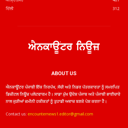
ਦਿੱਲੀ
312
ABOUT US
ਐਨਕਾਊਂਟਰ ਪੰਜਾਬੀ ਇੱਕ ਨਿਰਪੱਖ, ਸੱਚੀ ਅਤੇ ਨਿਡਰ ਪੱਤਰਕਾਰਤਾ ਨੂੰ ਸਮਰਪਿਤ
ਡਿਜ਼ੀਟਲ ਨਿਊਜ਼ ਪਲੇਟਫਾਰਮ ਹੈ। ਸਾਡਾ ਮੁੱਖ ਉਦੇਸ਼ ਪੰਜਾਬ ਅਤੇ ਪੰਜਾਬੀ ਭਾਈਚਾਰੇ
ਨਾਲ ਜੁੜੀਆਂ ਜ਼ਮੀਨੀ ਹਕੀਕਤਾਂ ਨੂੰ ਤੁਹਾਡੀ ਅਵਾਜ਼ ਬਣਕੇ ਪੇਸ਼ ਕਰਨਾ ਹੈ।
Contact us:
encounternews1.editor@gmail.com