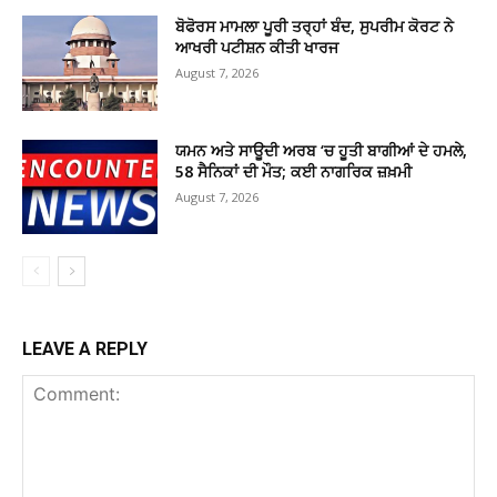
ਬੋਫੋਰਸ ਮਾਮਲਾ ਪੂਰੀ ਤਰ੍ਹਾਂ ਬੰਦ, ਸੁਪਰੀਮ ਕੋਰਟ ਨੇ
ਆਖਰੀ ਪਟੀਸ਼ਨ ਕੀਤੀ ਖਾਰਜ
August 7, 2026
ਯਮਨ ਅਤੇ ਸਾਊਦੀ ਅਰਬ ‘ਚ ਹੂਤੀ ਬਾਗੀਆਂ ਦੇ ਹਮਲੇ,
58 ਸੈਨਿਕਾਂ ਦੀ ਮੌਤ; ਕਈ ਨਾਗਰਿਕ ਜ਼ਖ਼ਮੀ
August 7, 2026
LEAVE A REPLY