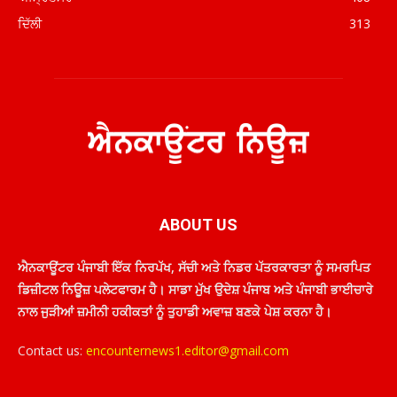
ਦਿੱਲੀ
313
ABOUT US
ਐਨਕਾਊਂਟਰ ਪੰਜਾਬੀ ਇੱਕ ਨਿਰਪੱਖ, ਸੱਚੀ ਅਤੇ ਨਿਡਰ ਪੱਤਰਕਾਰਤਾ ਨੂੰ ਸਮਰਪਿਤ
ਡਿਜ਼ੀਟਲ ਨਿਊਜ਼ ਪਲੇਟਫਾਰਮ ਹੈ। ਸਾਡਾ ਮੁੱਖ ਉਦੇਸ਼ ਪੰਜਾਬ ਅਤੇ ਪੰਜਾਬੀ ਭਾਈਚਾਰੇ
ਨਾਲ ਜੁੜੀਆਂ ਜ਼ਮੀਨੀ ਹਕੀਕਤਾਂ ਨੂੰ ਤੁਹਾਡੀ ਅਵਾਜ਼ ਬਣਕੇ ਪੇਸ਼ ਕਰਨਾ ਹੈ।
Contact us:
encounternews1.editor@gmail.com