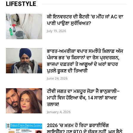
LIFESTYLE
ਕੀ ਇਨਵਰਟਰ ਦੀ ਬੈਟਰੀ ‘ਚ ਮੀਂਹ ਜਾਂ AC ਦਾ
ਪਾਣੀ ਪਾਉਣਾ ਸੁਰੱਖਿਅਤ?
July 19, 2026
ਭਾਰਤ-ਅਮਰੀਕਾ ਵਪਾਰ ਸਮਝੌਤੇ ਖ਼ਿਲਾਫ਼ ਅੱਜ
ਪੰਜਾਬ ਭਰ ‘ਚ ਕਿਸਾਨਾਂ ਦਾ ਰੋਸ ਪ੍ਰਦਰਸ਼ਨ,
ਭਾਜਪਾ ਦਫ਼ਤਰਾਂ ਤੇ ਆਗੂਆਂ ਦੇ ਘਰਾਂ ਬਾਹਰ
ਪੁਤਲੇ ਫੂਕਣ ਦੀ ਤਿਆਰੀ
June 24, 2026
ਟੀਵੀ ਜਗਤ ਦਾ ਮਸ਼ਹੂਰ ਜੋੜਾ ਜੈ ਭਾਨੁਸ਼ਾਲੀ–
ਮਾਹੀ ਵਿਜ ਹੋਇਆ ਵੱਖ, 14 ਸਾਲਾਂ ਬਾਅਦ
ਤਲਾਕ!
January 4, 2026
2026 ’ਚ ਖ਼ਤਮ ਹੋ ਰਿਹਾ ਡਰਾਈਵਿੰਗ
ਲਾਇਸੈਂਸ? ਹੁਣ RTO ਦੇ ਚੱਕਰ ਨਹੀਂ, ਘਰ ਬੈਠੇ