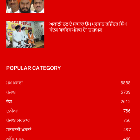
ਅਕਾਲੀ ਦਲ ਦੇ ਸਾਬਕਾ ਉਪ ਪ੍ਰਧਾਨ ਰਜਿੰਦਰ ਸਿੰਘ
ਸੰਦਲ ‘ਵਾਰਿਸ ਪੰਜਾਬ ਦੇ’ ’ਚ ਸ਼ਾਮਲ
POPULAR CATEGORY
ਮੁਖ ਖ਼ਬਰਾਂ
8858
ਪੰਜਾਬ
5709
ਦੇਸ਼
2612
ਦੁਨੀਆਂ
756
ਪੰਜਾਬ ਸਰਕਾਰ
756
ਸਰਕਾਰੀ ਖ਼ਬਰਾਂ
487
ਅੰਮ੍ਰਿਤਸਰ
468