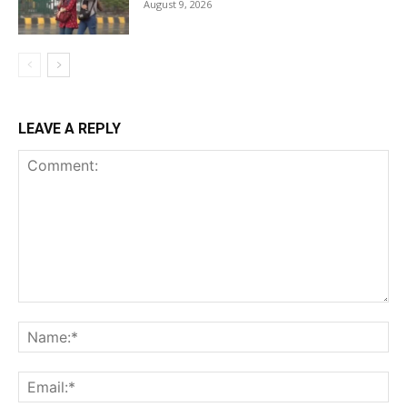
August 9, 2026
LEAVE A REPLY
Comment:
Na
Ema