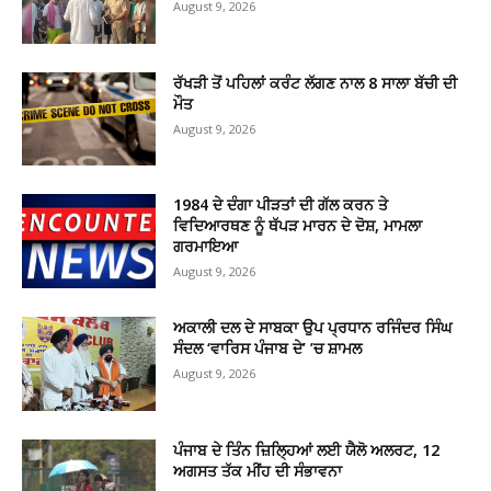
August 9, 2026
ਰੱਖੜੀ ਤੋਂ ਪਹਿਲਾਂ ਕਰੰਟ ਲੱਗਣ ਨਾਲ 8 ਸਾਲਾ ਬੱਚੀ ਦੀ
ਮੌਤ
August 9, 2026
1984 ਦੇ ਦੰਗਾ ਪੀੜਤਾਂ ਦੀ ਗੱਲ ਕਰਨ ਤੇ
ਵਿਦਿਆਰਥਣ ਨੂੰ ਥੱਪੜ ਮਾਰਨ ਦੇ ਦੋਸ਼, ਮਾਮਲਾ
ਗਰਮਾਇਆ
August 9, 2026
ਅਕਾਲੀ ਦਲ ਦੇ ਸਾਬਕਾ ਉਪ ਪ੍ਰਧਾਨ ਰਜਿੰਦਰ ਸਿੰਘ
ਸੰਦਲ ‘ਵਾਰਿਸ ਪੰਜਾਬ ਦੇ’ ’ਚ ਸ਼ਾਮਲ
August 9, 2026
ਪੰਜਾਬ ਦੇ ਤਿੰਨ ਜ਼ਿਲ੍ਹਿਆਂ ਲਈ ਯੈਲੋ ਅਲਰਟ, 12
ਅਗਸਤ ਤੱਕ ਮੀਂਹ ਦੀ ਸੰਭਾਵਨਾ