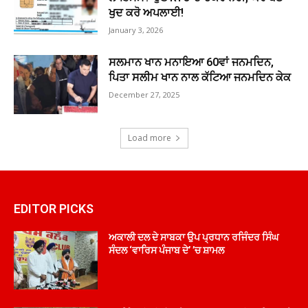
ਖੁਦ ਕਰੋ ਅਪਲਾਈ!
January 3, 2026
ਸਲਮਾਨ ਖਾਨ ਮਨਾਇਆ 60ਵਾਂ ਜਨਮਦਿਨ,
ਪਿਤਾ ਸਲੀਮ ਖਾਨ ਨਾਲ ਕੱਟਿਆ ਜਨਮਦਿਨ ਕੇਕ
December 27, 2025
Load more
EDITOR PICKS
ਅਕਾਲੀ ਦਲ ਦੇ ਸਾਬਕਾ ਉਪ ਪ੍ਰਧਾਨ ਰਜਿੰਦਰ ਸਿੰਘ
ਸੰਦਲ ‘ਵਾਰਿਸ ਪੰਜਾਬ ਦੇ’ ’ਚ ਸ਼ਾਮਲ