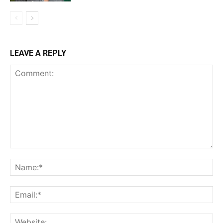
LEAVE A REPLY
Comment:
Na
Ema
Web