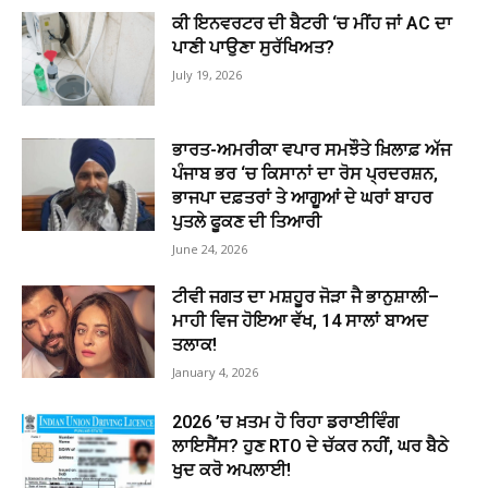
ਕੀ ਇਨਵਰਟਰ ਦੀ ਬੈਟਰੀ ‘ਚ ਮੀਂਹ ਜਾਂ AC ਦਾ
ਪਾਣੀ ਪਾਉਣਾ ਸੁਰੱਖਿਅਤ?
July 19, 2026
ਭਾਰਤ-ਅਮਰੀਕਾ ਵਪਾਰ ਸਮਝੌਤੇ ਖ਼ਿਲਾਫ਼ ਅੱਜ
ਪੰਜਾਬ ਭਰ ‘ਚ ਕਿਸਾਨਾਂ ਦਾ ਰੋਸ ਪ੍ਰਦਰਸ਼ਨ,
ਭਾਜਪਾ ਦਫ਼ਤਰਾਂ ਤੇ ਆਗੂਆਂ ਦੇ ਘਰਾਂ ਬਾਹਰ
ਪੁਤਲੇ ਫੂਕਣ ਦੀ ਤਿਆਰੀ
June 24, 2026
ਟੀਵੀ ਜਗਤ ਦਾ ਮਸ਼ਹੂਰ ਜੋੜਾ ਜੈ ਭਾਨੁਸ਼ਾਲੀ–
ਮਾਹੀ ਵਿਜ ਹੋਇਆ ਵੱਖ, 14 ਸਾਲਾਂ ਬਾਅਦ
ਤਲਾਕ!
January 4, 2026
2026 ’ਚ ਖ਼ਤਮ ਹੋ ਰਿਹਾ ਡਰਾਈਵਿੰਗ
ਲਾਇਸੈਂਸ? ਹੁਣ RTO ਦੇ ਚੱਕਰ ਨਹੀਂ, ਘਰ ਬੈਠੇ
ਖੁਦ ਕਰੋ ਅਪਲਾਈ!