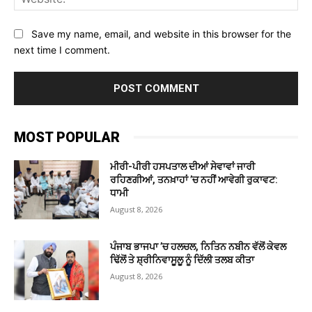
Save my name, email, and website in this browser for the
next time I comment.
MOST POPULAR
ਮੀਰੀ-ਪੀਰੀ ਹਸਪਤਾਲ ਦੀਆਂ ਸੇਵਾਵਾਂ ਜਾਰੀ
ਰਹਿਣਗੀਆਂ, ਤਨਖ਼ਾਹਾਂ ’ਚ ਨਹੀਂ ਆਵੇਗੀ ਰੁਕਾਵਟ:
ਧਾਮੀ
August 8, 2026
ਪੰਜਾਬ ਭਾਜਪਾ ’ਚ ਹਲਚਲ, ਨਿਤਿਨ ਨਬੀਨ ਵੱਲੋਂ ਕੇਵਲ
ਢਿੱਲੋਂ ਤੇ ਸ਼੍ਰੀਨਿਵਾਸੂਲੂ ਨੂੰ ਦਿੱਲੀ ਤਲਬ ਕੀਤਾ
August 8, 2026