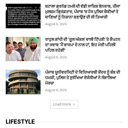
ਬਟਾਲਾ ਗ੍ਰਨੇਡ ਹਮਲੇ ਦੀ ਵੱਡੀ ਸਾਜ਼ਿਸ਼ ਬੇਨਕਾਬ, ਤੀਜਾ
ਮੁਲਜ਼ਮ ਗ੍ਰਿਫ਼ਤਾਰ; ਪੰਜਾਬ ’ਚ ਹੋਰ ਪੁਲਿਸ ਚੌਕੀਆਂ ਤੇ
ਥਾਣਿਆਂ ਨੂੰ ਨਿਸ਼ਾਨਾ ਬਣਾਉਣ ਦੀ ਸੀ ਤਿਆਰੀ
August 8, 2026
ਰਾਹੁਲ ਗਾਂਧੀ ਦੀ ‘ਕੂਲ ਅੰਕਲ’ ਵਾਲੀ ਟਿੱਪਣੀ ’ਤੇ ਕੈਪਟਨ
ਦਾ ਜਵਾਬ ‘ਮੈਂ ਭਾਜਪਾ ਦੇ ਨਾਲ ਹਾਂ, ਇਹ ਮੇਰੀ ਪਹਿਲੀ
ਪਹਿਲ ਰਹੇਗੀ’
August 8, 2026
ਪੰਜਾਬ ਯੂਨੀਵਰਸਿਟੀ ਦੇ ਵਿਦਿਆਰਥੀ ਕੇਂਦਰ ਨੂੰ ਬੰਬ ਦੀ
ਧਮਕੀ, ਪੁਲਿਸ ਤੇ ਸੁਰੱਖਿਆ ਏਜੰਸੀਆਂ ਨੇ ਸੰਭਾਲਿਆ
ਮੋਰਚਾ
August 8, 2026
Load more
LIFESTYLE