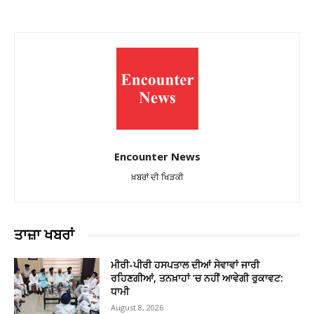
Encounter News
ਖ਼ਬਰਾਂ ਦੀ ਖਿੜਕੀ
ਤਾਜ਼ਾ ਖਬਰਾਂ
ਮੀਰੀ-ਪੀਰੀ ਹਸਪਤਾਲ ਦੀਆਂ ਸੇਵਾਵਾਂ ਜਾਰੀ
ਰਹਿਣਗੀਆਂ, ਤਨਖ਼ਾਹਾਂ ’ਚ ਨਹੀਂ ਆਵੇਗੀ ਰੁਕਾਵਟ:
ਧਾਮੀ
August 8, 2026