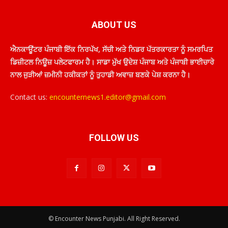
ABOUT US
ਐਨਕਾਊਂਟਰ ਪੰਜਾਬੀ ਇੱਕ ਨਿਰਪੱਖ, ਸੱਚੀ ਅਤੇ ਨਿਡਰ ਪੱਤਰਕਾਰਤਾ ਨੂੰ ਸਮਰਪਿਤ
ਡਿਜ਼ੀਟਲ ਨਿਊਜ਼ ਪਲੇਟਫਾਰਮ ਹੈ। ਸਾਡਾ ਮੁੱਖ ਉਦੇਸ਼ ਪੰਜਾਬ ਅਤੇ ਪੰਜਾਬੀ ਭਾਈਚਾਰੇ
ਨਾਲ ਜੁੜੀਆਂ ਜ਼ਮੀਨੀ ਹਕੀਕਤਾਂ ਨੂੰ ਤੁਹਾਡੀ ਅਵਾਜ਼ ਬਣਕੇ ਪੇਸ਼ ਕਰਨਾ ਹੈ।
Contact us:
encounternews1.editor@gmail.com
FOLLOW US
© Encounter News Punjabi. All Right Reserved.