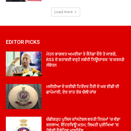
Load more
EDITOR PICKS
ਮੋਹਨ ਭਾਗਵਤ ਅਮਰੀਕਾ ਤੇ ਕੈਨੇਡਾ ਦੌਰੇ ਤੇ ਜਾਣਗੇ,
RSS ਦੇ ਸ਼ਤਾਬਦੀ ਵਰ੍ਹੇ ਸਬੰਧੀ ਨਿਊਯਾਰਕ ‘ਚ ਕਰਨਗੇ
ਸੰਬੋਧਨ
ਮਜੀਠੀਆ ਦੇ ਕਰੀਬੀ ਹਿਤੇਂਦਰ ਹੈਰੀ ਦੇ ਘਰ ਈਡੀ ਦੀ
ਛਾਪੇਮਾਰੀ, ਦੇਰ ਰਾਤ ਤੱਕ ਚੱਲੀ ਜਾਂਚ
ਚੰਡੀਗੜ੍ਹ ਪੁਲਿਸ ਕਾਂਸਟੇਬਲ ਭਰਤੀ ਨਿਯਮਾਂ ‘ਚ ਵੱਡਾ
ਬਦਲਾਅ, ਇੰਟਰਵਿਊ ਖ਼ਤਮ; ਲਿਖਤੀ ਪ੍ਰੀਖਿਆ ‘ਚ
ਹੋਵੇਗੀ ਨੈਗੇਟਿਵ ਮਾਰਕਿੰਗ