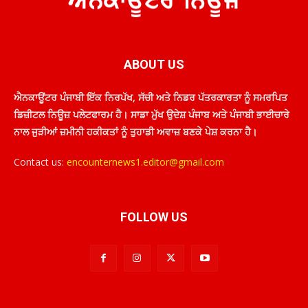
ABOUT US
ਐਨਕਾਊਂਟਰ ਪੰਜਾਬੀ ਇੱਕ ਨਿਰਪੱਖ, ਸੱਚੀ ਅਤੇ ਨਿਡਰ ਪੱਤਰਕਾਰਤਾ ਨੂੰ ਸਮਰਪਿਤ
ਡਿਜ਼ੀਟਲ ਨਿਊਜ਼ ਪਲੇਟਫਾਰਮ ਹੈ। ਸਾਡਾ ਮੁੱਖ ਉਦੇਸ਼ ਪੰਜਾਬ ਅਤੇ ਪੰਜਾਬੀ ਭਾਈਚਾਰੇ
ਨਾਲ ਜੁੜੀਆਂ ਜ਼ਮੀਨੀ ਹਕੀਕਤਾਂ ਨੂੰ ਤੁਹਾਡੀ ਅਵਾਜ਼ ਬਣਕੇ ਪੇਸ਼ ਕਰਨਾ ਹੈ।
Contact us:
encounternews1.editor@gmail.com
FOLLOW US