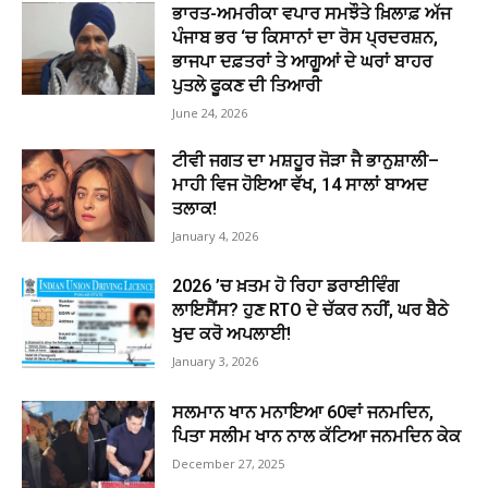
ਭਾਰਤ-ਅਮਰੀਕਾ ਵਪਾਰ ਸਮਝੌਤੇ ਖ਼ਿਲਾਫ਼ ਅੱਜ
ਪੰਜਾਬ ਭਰ ‘ਚ ਕਿਸਾਨਾਂ ਦਾ ਰੋਸ ਪ੍ਰਦਰਸ਼ਨ,
ਭਾਜਪਾ ਦਫ਼ਤਰਾਂ ਤੇ ਆਗੂਆਂ ਦੇ ਘਰਾਂ ਬਾਹਰ
ਪੁਤਲੇ ਫੂਕਣ ਦੀ ਤਿਆਰੀ
June 24, 2026
ਟੀਵੀ ਜਗਤ ਦਾ ਮਸ਼ਹੂਰ ਜੋੜਾ ਜੈ ਭਾਨੁਸ਼ਾਲੀ–
ਮਾਹੀ ਵਿਜ ਹੋਇਆ ਵੱਖ, 14 ਸਾਲਾਂ ਬਾਅਦ
ਤਲਾਕ!
January 4, 2026
2026 ’ਚ ਖ਼ਤਮ ਹੋ ਰਿਹਾ ਡਰਾਈਵਿੰਗ
ਲਾਇਸੈਂਸ? ਹੁਣ RTO ਦੇ ਚੱਕਰ ਨਹੀਂ, ਘਰ ਬੈਠੇ
ਖੁਦ ਕਰੋ ਅਪਲਾਈ!
January 3, 2026
ਸਲਮਾਨ ਖਾਨ ਮਨਾਇਆ 60ਵਾਂ ਜਨਮਦਿਨ,
ਪਿਤਾ ਸਲੀਮ ਖਾਨ ਨਾਲ ਕੱਟਿਆ ਜਨਮਦਿਨ ਕੇਕ
December 27, 2025