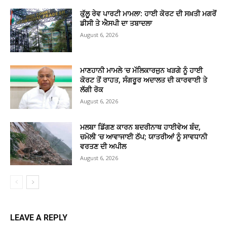
ਕੁੱਲੂ ਰੇਵ ਪਾਰਟੀ ਮਾਮਲਾ: ਹਾਈ ਕੋਰਟ ਦੀ ਸਖ਼ਤੀ ਮਗਰੋਂ
ਡੀਸੀ ਤੇ ਐਸਪੀ ਦਾ ਤਬਾਦਲਾ
August 6, 2026
ਮਾਣਹਾਨੀ ਮਾਮਲੇ ‘ਚ ਮੱਲਿਕਾਰਜੁਨ ਖੜਗੇ ਨੂੰ ਹਾਈ
ਕੋਰਟ ਤੋਂ ਰਾਹਤ, ਸੰਗਰੂਰ ਅਦਾਲਤ ਦੀ ਕਾਰਵਾਈ ਤੇ
ਲੱਗੀ ਰੋਕ
August 6, 2026
ਮਲਬਾ ਡਿੱਗਣ ਕਾਰਨ ਬਦਰੀਨਾਥ ਹਾਈਵੇਅ ਬੰਦ,
ਚਮੋਲੀ ‘ਚ ਆਵਾਜਾਈ ਠੱਪ; ਯਾਤਰੀਆਂ ਨੂੰ ਸਾਵਧਾਨੀ
ਵਰਤਣ ਦੀ ਅਪੀਲ
August 6, 2026
LEAVE A REPLY