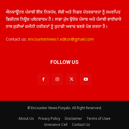
ਐਨਕਾਊਂਟਰ ਪੰਜਾਬੀ ਇੱਕ ਨਿਰਪੱਖ, ਸੱਚੀ ਅਤੇ ਨਿਡਰ ਪੱਤਰਕਾਰਤਾ ਨੂੰ ਸਮਰਪਿਤ
ਡਿਜ਼ੀਟਲ ਨਿਊਜ਼ ਪਲੇਟਫਾਰਮ ਹੈ। ਸਾਡਾ ਮੁੱਖ ਉਦੇਸ਼ ਪੰਜਾਬ ਅਤੇ ਪੰਜਾਬੀ ਭਾਈਚਾਰੇ
ਨਾਲ ਜੁੜੀਆਂ ਜ਼ਮੀਨੀ ਹਕੀਕਤਾਂ ਨੂੰ ਤੁਹਾਡੀ ਅਵਾਜ਼ ਬਣਕੇ ਪੇਸ਼ ਕਰਨਾ ਹੈ।
Contact us:
encounternews1.editor@gmail.com
FOLLOW US
© Encounter News Punjabi. All Right Reserved.
About Us
Privacy Policy
Disclaimer
Terms of Usee
Grievance Cell
Contact Us