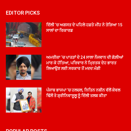
EDITOR PICKS
ਦਿੱਲੀ ‘ਚ ਅਗਸਤ ਦੇ ਪਹਿਲੇ ਹਫ਼ਤੇ ਮੀਂਹ ਨੇ ਤੋੜਿਆ 15
ਸਾਲਾਂ ਦਾ ਰਿਕਾਰਡ
ਅਮਰੀਕਾ ‘ਚ ਪਾਤੜਾਂ ਦੇ 24 ਸਾਲਾ ਨੌਜਵਾਨ ਦੀ ਗੋਲ਼ੀਆਂ
ਮਾਰ ਕੇ ਹੱਤਿਆ, ਪਰਿਵਾਰ ਨੇ ਮ੍ਰਿਤਕ ਦੇਹ ਭਾਰਤ
ਲਿਆਉਣ ਲਈ ਸਰਕਾਰ ਤੋਂ ਮਦਦ ਮੰਗੀ
ਪੰਜਾਬ ਭਾਜਪਾ ’ਚ ਹਲਚਲ, ਨਿਤਿਨ ਨਬੀਨ ਵੱਲੋਂ ਕੇਵਲ
ਢਿੱਲੋਂ ਤੇ ਸ਼੍ਰੀਨਿਵਾਸੂਲੂ ਨੂੰ ਦਿੱਲੀ ਤਲਬ ਕੀਤਾ