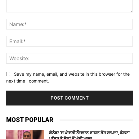
Comment:
Na
Ema
Web
Save my name, email, and website in this browser for the
next time I comment.
MOST POPULAR
ਕੈਨੇਡਾ ’ਚ ਪੰਜਾਬੀ ਨੌਜਵਾਨ ਰਾਯਨ ਬੈਂਸ ਲਾਪਤਾ, ਡੈਲਟਾ
ਪੁਲਿਸ ਨੇ ਲੋਕਾਂ ਤੋਂ ਮੰਗੀ ਮਦਦ