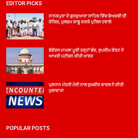
EDITOR PICKS
ਨਾਨਕਪੁਰਾ ਦੇ ਗੁਰਦੁਆਰਾ ਸਾਹਿਬ ਵਿੱਚ ਬੇਅਦਬੀ ਦੀ
ਕੋਸ਼ਿਸ਼, ਮੁਲਜ਼ਮ ਕਾਬੂ ਕਰਕੇ ਪੁਲਿਸ ਹਵਾਲੇ
ਬੋਫੋਰਸ ਮਾਮਲਾ ਪੂਰੀ ਤਰ੍ਹਾਂ ਬੰਦ, ਸੁਪਰੀਮ ਕੋਰਟ ਨੇ
ਆਖਰੀ ਪਟੀਸ਼ਨ ਕੀਤੀ ਖਾਰਜ
ਪ੍ਰਧਾਨ ਮੰਤਰੀ ਮੋਦੀ ਨਾਲ ਸੁਖਬੀਰ ਬਾਦਲ ਨੇ ਕੀਤੀ
ਮੁਲਾਕਾਤ!
POPULAR POSTS