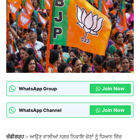
Join Now
WhatsApp Group
Join Now
WhatsApp Channel
ਚੰਡੀਗੜ੍ਹ :-
ਆਉਣ ਵਾਲੀਆਂ ਨਗਰ ਨਿਕਾਇ ਚੋਣਾਂ ਨੂੰ ਧਿਆਨ ਵਿੱਚ