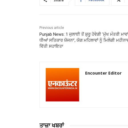
Share
Previous article
Punjab News: 1 ਜੁਲਾਈ ਤੋਂ ਸ਼ੁਰੂ ਹੋਵੇਗੀ ‘ਮੁੱਖ ਮੰਤਰੀ ਮਾਵਾ
ਧੀਆਂ ਸਤਿਕਾਰ ਯੋਜਨਾ’, ਯੋਗ ਮਹਿਲਾਵਾਂ ਨੂੰ ਮਿਲੇਗੀ ਮਹੀਨਾ
ਵਿੱਤੀ ਸਹਾਇਤਾ
Encounter Editor
ਤਾਜ਼ਾ ਖਬਰਾਂ