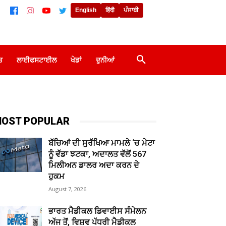
English
हिंदी
ਪੰਜਾਬੀ
ਤ
ਲਾਈਫਸਟਾਈਲ
ਖੇਡਾਂ
ਦੁਨੀਆਂ
OST POPULAR
ਬੱਚਿਆਂ ਦੀ ਸੁਰੱਖਿਆ ਮਾਮਲੇ ‘ਚ ਮੇਟਾ
ਨੂੰ ਵੱਡਾ ਝਟਕਾ, ਅਦਾਲਤ ਵੱਲੋਂ 567
ਮਿਲੀਅਨ ਡਾਲਰ ਅਦਾ ਕਰਨ ਦੇ
ਹੁਕਮ
August 7, 2026
ਭਾਰਤ ਮੈਡੀਕਲ ਡਿਵਾਈਸ ਸੰਮੇਲਨ
ਅੱਜ ਤੋਂ, ਵਿਸ਼ਵ ਪੱਧਰੀ ਮੈਡੀਕਲ