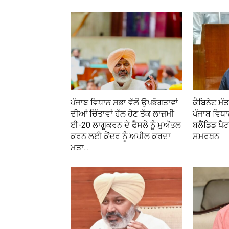
ਪੰਜਾਬ ਵਿਧਾਨ ਸਭਾ ਵੱਲੋਂ ਉਪਭੋਗਤਾਵਾਂ
ਕੈਬਿਨੇਟ ਮੰਤ
ਦੀਆਂ ਚਿੰਤਾਵਾਂ ਹੱਲ ਹੋਣ ਤੱਕ ਲਾਜ਼ਮੀ
ਪੰਜਾਬ ਵਿਧ
ਈ-20 ਲਾਗੂਕਰਨ ਦੇ ਫੈਸਲੇ ਨੂੰ ਮੁਅੱਤਲ
ਬਲੈਂਡਿਡ ਪੈ
ਕਰਨ ਲਈ ਕੇਂਦਰ ਨੂੰ ਅਪੀਲ ਕਰਦਾ
ਸਮਰਥਨ
ਮਤਾ...