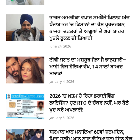
ਭਾਰਤ-ਅਮਰੀਕਾ ਵਪਾਰ ਸਮਝੌਤੇ ਖ਼ਿਲਾਫ਼ ਅੱਜ
ਪੰਜਾਬ ਭਰ ‘ਚ ਕਿਸਾਨਾਂ ਦਾ ਰੋਸ ਪ੍ਰਦਰਸ਼ਨ,
ਭਾਜਪਾ ਦਫ਼ਤਰਾਂ ਤੇ ਆਗੂਆਂ ਦੇ ਘਰਾਂ ਬਾਹਰ
ਪੁਤਲੇ ਫੂਕਣ ਦੀ ਤਿਆਰੀ
June 24, 2026
ਟੀਵੀ ਜਗਤ ਦਾ ਮਸ਼ਹੂਰ ਜੋੜਾ ਜੈ ਭਾਨੁਸ਼ਾਲੀ–
ਮਾਹੀ ਵਿਜ ਹੋਇਆ ਵੱਖ, 14 ਸਾਲਾਂ ਬਾਅਦ
ਤਲਾਕ!
January 4, 2026
2026 ’ਚ ਖ਼ਤਮ ਹੋ ਰਿਹਾ ਡਰਾਈਵਿੰਗ
ਲਾਇਸੈਂਸ? ਹੁਣ RTO ਦੇ ਚੱਕਰ ਨਹੀਂ, ਘਰ ਬੈਠੇ
ਖੁਦ ਕਰੋ ਅਪਲਾਈ!
January 3, 2026
ਸਲਮਾਨ ਖਾਨ ਮਨਾਇਆ 60ਵਾਂ ਜਨਮਦਿਨ,
ਪਿਤਾ ਸਲੀਮ ਖਾਨ ਨਾਲ ਕੱਟਿਆ ਜਨਮਦਿਨ ਕੇਕ