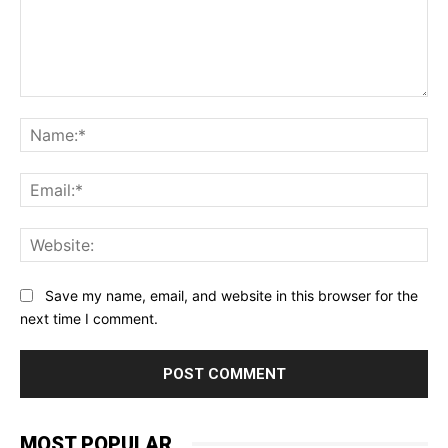
Comment:
Na
Ema
Web
Save my name, email, and website in this browser for the
next time I comment.
MOST POPULAR