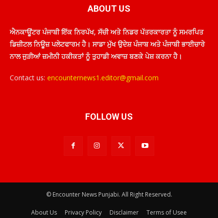
ABOUT US
ਐਨਕਾਊਂਟਰ ਪੰਜਾਬੀ ਇੱਕ ਨਿਰਪੱਖ, ਸੱਚੀ ਅਤੇ ਨਿਡਰ ਪੱਤਰਕਾਰਤਾ ਨੂੰ ਸਮਰਪਿਤ
ਡਿਜ਼ੀਟਲ ਨਿਊਜ਼ ਪਲੇਟਫਾਰਮ ਹੈ। ਸਾਡਾ ਮੁੱਖ ਉਦੇਸ਼ ਪੰਜਾਬ ਅਤੇ ਪੰਜਾਬੀ ਭਾਈਚਾਰੇ
ਨਾਲ ਜੁੜੀਆਂ ਜ਼ਮੀਨੀ ਹਕੀਕਤਾਂ ਨੂੰ ਤੁਹਾਡੀ ਅਵਾਜ਼ ਬਣਕੇ ਪੇਸ਼ ਕਰਨਾ ਹੈ।
Contact us:
encounternews1.editor@gmail.com
FOLLOW US
© Encounter News Punjabi. All Right Reserved.
About Us
Privacy Policy
Disclaimer
Terms of Usee