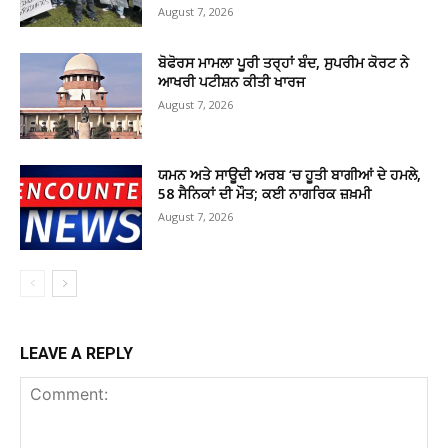
August 7, 2026
ਬੋਫੋਰਸ ਮਾਮਲਾ ਪੂਰੀ ਤਰ੍ਹਾਂ ਬੰਦ, ਸੁਪਰੀਮ ਕੋਰਟ ਨੇ
ਆਖਰੀ ਪਟੀਸ਼ਨ ਕੀਤੀ ਖਾਰਜ
August 7, 2026
ਯਮਨ ਅਤੇ ਸਾਊਦੀ ਅਰਬ ‘ਚ ਹੂਤੀ ਬਾਗੀਆਂ ਦੇ ਹਮਲੇ,
58 ਸੈਨਿਕਾਂ ਦੀ ਮੌਤ; ਕਈ ਨਾਗਰਿਕ ਜ਼ਖ਼ਮੀ
August 7, 2026
LEAVE A REPLY