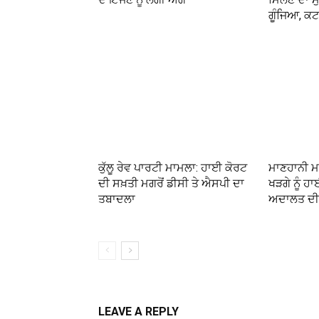
ਗੂੰਜਿਆ, ਕਟ
ਕੁੱਲੂ ਰੇਵ ਪਾਰਟੀ ਮਾਮਲਾ: ਹਾਈ ਕੋਰਟ
ਮਾਣਹਾਨੀ ਮ
ਦੀ ਸਖ਼ਤੀ ਮਗਰੋਂ ਡੀਸੀ ਤੇ ਐਸਪੀ ਦਾ
ਖੜਗੇ ਨੂੰ ਹਾ
ਤਬਾਦਲਾ
ਅਦਾਲਤ ਦੀ 
LEAVE A REPLY