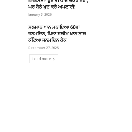
ਲਾਇਸੈਂਸ? ਹੁਣ RTO ਦੇ ਚੱਕਰ ਨਹੀਂ,
ਘਰ ਬੈਠੇ ਖੁਦ ਕਰੋ ਅਪਲਾਈ!
January 3, 2026
ਸਲਮਾਨ ਖਾਨ ਮਨਾਇਆ 60ਵਾਂ
ਜਨਮਦਿਨ, ਪਿਤਾ ਸਲੀਮ ਖਾਨ ਨਾਲ
ਕੱਟਿਆ ਜਨਮਦਿਨ ਕੇਕ
December 27, 2025
Load more