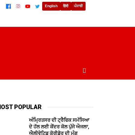
English
हिंदी
ਪੰਜਾਬੀ
ਲਾਈਫਸਟਾਈਲ
ਖੇਡਾਂ
ਦੁਨੀਆਂ
MORE
OST POPULAR
ਅੰਮ੍ਰਿਤਸਰ ਦੀ ਟ੍ਰੈਫਿਕ ਸਮੱਸਿਆ
ਦੇ ਹੱਲ ਲਈ ਕੇਂਦਰ ਕੋਲ ਪੁੱਜੇ ਔਜਲਾ,
ਐਲੀਵੇਟਿਡ ਕੋਰੀਡੋਰ ਦੀ ਮੰਗ