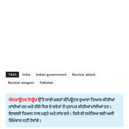
TAGS
India
Indian government
Nuclear attack
Nuclear weapon
Pakistan
ਐਨਕਾਊਂਟਰ ਨਿਊਜ਼
ਉੱਤੇ ਸਾਰੀ ਖ਼ਬਰਾਂ ਕੰਪਿਊਟਰ ਦੁਆਰਾ ਤਿਆਰ ਕੀਤੀਆਂ
ਜਾਂਦੀਆਂ ਹਨ ਅਤੇ ਤੀਜੇ ਧਿਰ ਦੇ ਸਰੋਤਾਂ ਤੋਂ ਪ੍ਰਾਪਤ ਕੀਤੀਆਂ ਜਾਂਦੀਆਂ ਹਨ।
ਇਸਲਈ ਧਿਆਨ ਨਾਲ ਪੜ੍ਹੋ ਅਤੇ ਜਾਂਚ ਕਰੋ। ਕਿਸੇ ਵੀ ਸਮੱਸਿਆ ਲਈ ਅਸੀਂ
ਜ਼ਿੰਮੇਵਾਰ ਨਹੀਂ ਹੋਵਾਂਗੇ।