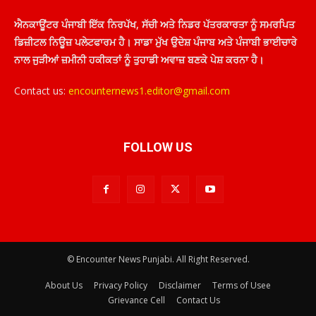
ਐਨਕਾਊਂਟਰ ਪੰਜਾਬੀ ਇੱਕ ਨਿਰਪੱਖ, ਸੱਚੀ ਅਤੇ ਨਿਡਰ ਪੱਤਰਕਾਰਤਾ ਨੂੰ ਸਮਰਪਿਤ
ਡਿਜ਼ੀਟਲ ਨਿਊਜ਼ ਪਲੇਟਫਾਰਮ ਹੈ। ਸਾਡਾ ਮੁੱਖ ਉਦੇਸ਼ ਪੰਜਾਬ ਅਤੇ ਪੰਜਾਬੀ ਭਾਈਚਾਰੇ
ਨਾਲ ਜੁੜੀਆਂ ਜ਼ਮੀਨੀ ਹਕੀਕਤਾਂ ਨੂੰ ਤੁਹਾਡੀ ਅਵਾਜ਼ ਬਣਕੇ ਪੇਸ਼ ਕਰਨਾ ਹੈ।
Contact us:
encounternews1.editor@gmail.com
FOLLOW US
© Encounter News Punjabi. All Right Reserved.
About Us
Privacy Policy
Disclaimer
Terms of Usee
Grievance Cell
Contact Us