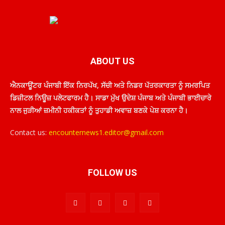
ABOUT US
ਐਨਕਾਊਂਟਰ ਪੰਜਾਬੀ ਇੱਕ ਨਿਰਪੱਖ, ਸੱਚੀ ਅਤੇ ਨਿਡਰ ਪੱਤਰਕਾਰਤਾ ਨੂੰ ਸਮਰਪਿਤ
ਡਿਜ਼ੀਟਲ ਨਿਊਜ਼ ਪਲੇਟਫਾਰਮ ਹੈ। ਸਾਡਾ ਮੁੱਖ ਉਦੇਸ਼ ਪੰਜਾਬ ਅਤੇ ਪੰਜਾਬੀ ਭਾਈਚਾਰੇ
ਨਾਲ ਜੁੜੀਆਂ ਜ਼ਮੀਨੀ ਹਕੀਕਤਾਂ ਨੂੰ ਤੁਹਾਡੀ ਅਵਾਜ਼ ਬਣਕੇ ਪੇਸ਼ ਕਰਨਾ ਹੈ।
Contact us:
encounternews1.editor@gmail.com
FOLLOW US