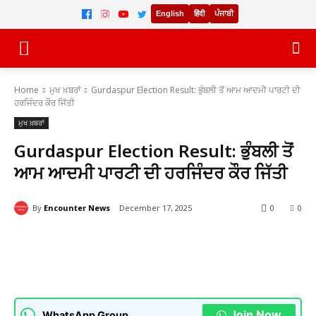
English
हिंदी
ਪੰਜਾਬੀ
Home
ਮੁਖ ਖ਼ਬਰਾਂ
Gurdaspur Election Result: ਭੁੰਬਲੀ ਤੋਂ ਆਮ ਆਦਮੀ ਪਾਰਟੀ ਦੀ
ਹਰਜਿੰਦਰ ਕੌਰ ਜਿੱਤੀ
ਮੁਖ ਖ਼ਬਰਾਂ
Gurdaspur Election Result: ਭੁੰਬਲੀ ਤੋਂ
ਆਮ ਆਦਮੀ ਪਾਰਟੀ ਦੀ ਹਰਜਿੰਦਰ ਕੌਰ ਜਿੱਤੀ
By
Encounter News
December 17, 2025
0
0
Facebook
Twitter
Pinterest
Join Now
WhatsApp Group