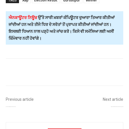
TAGS
Aap
Election Result
Gurdaspur
Winner
ਐਨਕਾਊਂਟਰ ਨਿਊਜ਼
ਉੱਤੇ ਸਾਰੀ ਖ਼ਬਰਾਂ ਕੰਪਿਊਟਰ ਦੁਆਰਾ ਤਿਆਰ ਕੀਤੀਆਂ
ਜਾਂਦੀਆਂ ਹਨ ਅਤੇ ਤੀਜੇ ਧਿਰ ਦੇ ਸਰੋਤਾਂ ਤੋਂ ਪ੍ਰਾਪਤ ਕੀਤੀਆਂ ਜਾਂਦੀਆਂ ਹਨ।
ਇਸਲਈ ਧਿਆਨ ਨਾਲ ਪੜ੍ਹੋ ਅਤੇ ਜਾਂਚ ਕਰੋ। ਕਿਸੇ ਵੀ ਸਮੱਸਿਆ ਲਈ ਅਸੀਂ
ਜ਼ਿੰਮੇਵਾਰ ਨਹੀਂ ਹੋਵਾਂਗੇ।
Facebook
Twitter
Pinterest
Previous article
Next article
ਕੇਂਦਰ ਸਰਕਾਰ ਅੱਤਵਾਦੀ ਮਾਮਲਿਆਂ ਲਈ ਨਵੀਆਂ NIA ਕੋਰਟਾਂ ਸਥਾਪਤ ਕਰੇਗੀ!
ਦਿੱਲੀ ਪੁਲਸ ਸਪੈਸ਼ਲ ਸੈੱਲ ਦੀ ਵੱਡੀ ਕਰਵਾਈ – ਬਿਸ਼ਨੋਈ–ਹੈਰੀ ਬਾਕਸਰ ਗੈਂਗ ਦੇ ਪੰਜ ਸ਼ੂਟਰ ਗ੍ਰਿਫ਼ਤਾਰ!