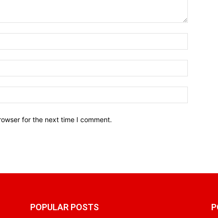
Name:*
Email:*
Website:
rowser for the next time I comment.
POPULAR POSTS
P