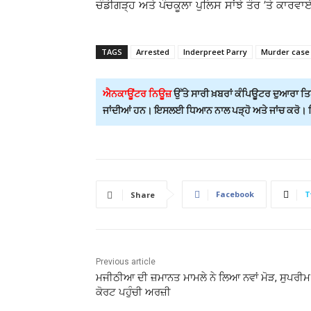
ਚੰਡੀਗੜ੍ਹ ਅਤੇ ਪੰਚਕੂਲਾ ਪੁਲਿਸ ਸਾਂਝੇ ਤੌਰ ’ਤੇ ਕਾਰਵ
TAGS
Arrested
Inderpreet Parry
Murder case
ਐਨਕਾਊਂਟਰ ਨਿਊਜ਼
ਉੱਤੇ ਸਾਰੀ ਖ਼ਬਰਾਂ ਕੰਪਿਊਟਰ ਦੁਆਰਾ ਤਿਆ
ਜਾਂਦੀਆਂ ਹਨ। ਇਸਲਈ ਧਿਆਨ ਨਾਲ ਪੜ੍ਹੋ ਅਤੇ ਜਾਂਚ ਕਰੋ। ਕਿਸ
Facebook
T
Share
Previous article
ਮਜੀਠੀਆ ਦੀ ਜ਼ਮਾਨਤ ਮਾਮਲੇ ਨੇ ਲਿਆ ਨਵਾਂ ਮੋੜ, ਸੁਪਰੀਮ
ਕੋਰਟ ਪਹੁੰਚੀ ਅਰਜ਼ੀ