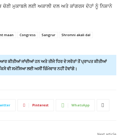
ਚ ਚੋਣੀ ਮੁਕਾਬਲੇ ਲਈ ਅਕਾਲੀ ਦਲ ਅਤੇ ਕਾਂਗਰਸ ਦੋਹਾਂ ਨੂੰ ਨਿਸ਼ਾਨੇ
nt maan
Congress
Sangrur
Shromni akali dal
ਰ ਕੀਤੀਆਂ ਜਾਂਦੀਆਂ ਹਨ ਅਤੇ ਤੀਜੇ ਧਿਰ ਦੇ ਸਰੋਤਾਂ ਤੋਂ ਪ੍ਰਾਪਤ ਕੀਤੀਆਂ
ੇ ਵੀ ਸਮੱਸਿਆ ਲਈ ਅਸੀਂ ਜ਼ਿੰਮੇਵਾਰ ਨਹੀਂ ਹੋਵਾਂਗੇ।
witter
Pinterest
WhatsApp
Next article