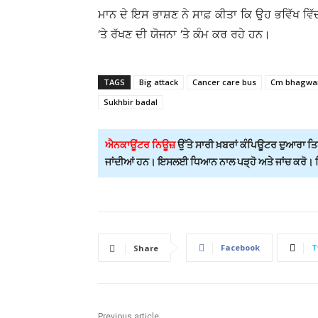
ਮਾਨ ਦੇ ਇਸ ਭਾਸ਼ਣ ਨੇ ਸਾਫ਼ ਕੀਤਾ ਕਿ ਉਹ ਭਵਿੱਖ ਵਿੱ
‘ਤੇ ਰੱਖਣ ਦੀ ਯੋਜਨਾ ‘ਤੇ ਕੰਮ ਕਰ ਰਹੇ ਹਨ।
TAGS
Big attack
Cancer care bus
Cm bhagwa
Sukhbir badal
ਐਨਕਾਊਂਟਰ ਨਿਊਜ਼
ਉੱਤੇ ਸਾਰੀ ਖ਼ਬਰਾਂ ਕੰਪਿਊਟਰ ਦੁਆਰਾ ਤਿਆ
ਜਾਂਦੀਆਂ ਹਨ। ਇਸਲਈ ਧਿਆਨ ਨਾਲ ਪੜ੍ਹੋ ਅਤੇ ਜਾਂਚ ਕਰੋ। ਕਿਸ
Facebook
T
Share
Previous article