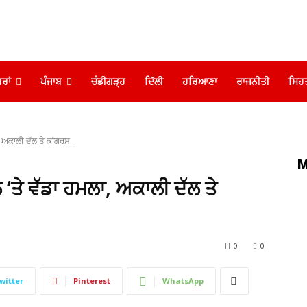
ਰਾਂ
ਪੰਜਾਬ
ਚੰਡੀਗੜ੍ਹ
ਦਿੱਲੀ
ਹਰਿਆਣਾ
ਰਾਜਨੀਤੀ
ਸਿਹ
 ਅਕਾਲੀ ਦੱਲ ਤੇ ਕਾਂਗਰਸ...
M
‘ਤੇ ਵੱਡਾ ਹਮਲਾ, ਅਕਾਲੀ ਦੱਲ ਤੇ
0
0
witter
Pinterest
WhatsApp