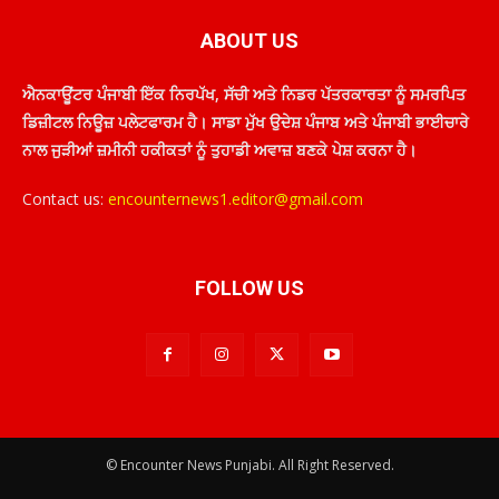
ABOUT US
ਐਨਕਾਊਂਟਰ ਪੰਜਾਬੀ ਇੱਕ ਨਿਰਪੱਖ, ਸੱਚੀ ਅਤੇ ਨਿਡਰ ਪੱਤਰਕਾਰਤਾ ਨੂੰ ਸਮਰਪਿਤ
ਡਿਜ਼ੀਟਲ ਨਿਊਜ਼ ਪਲੇਟਫਾਰਮ ਹੈ। ਸਾਡਾ ਮੁੱਖ ਉਦੇਸ਼ ਪੰਜਾਬ ਅਤੇ ਪੰਜਾਬੀ ਭਾਈਚਾਰੇ
ਨਾਲ ਜੁੜੀਆਂ ਜ਼ਮੀਨੀ ਹਕੀਕਤਾਂ ਨੂੰ ਤੁਹਾਡੀ ਅਵਾਜ਼ ਬਣਕੇ ਪੇਸ਼ ਕਰਨਾ ਹੈ।
Contact us:
encounternews1.editor@gmail.com
FOLLOW US
© Encounter News Punjabi. All Right Reserved.