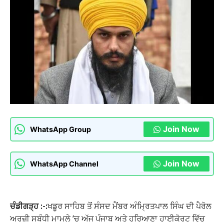
Join Now
WhatsApp Group
Join Now
WhatsApp Channel
ਚੰਡੀਗੜ੍ਹ :-:
ਖਡੂਰ ਸਾਹਿਬ ਤੋਂ ਸੰਸਦ ਮੈਂਬਰ ਅੰਮ੍ਰਿਤਪਾਲ ਸਿੰਘ ਦੀ ਪੈਰੋਲ
ਅਰਜ਼ੀ ਸਬੰਧੀ ਮਾਮਲੇ ’ਚ ਅੱਜ ਪੰਜਾਬ ਅਤੇ ਹਰਿਆਣਾ ਹਾਈਕੋਰਟ ਵਿੱਚ