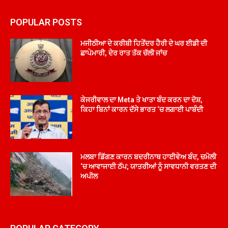
POPULAR POSTS
ਮਜੀਠੀਆ ਦੇ ਕਰੀਬੀ ਹਿਤੇਂਦਰ ਹੈਰੀ ਦੇ ਘਰ ਈਡੀ ਦੀ
ਛਾਪੇਮਾਰੀ, ਦੇਰ ਰਾਤ ਤੱਕ ਚੱਲੀ ਜਾਂਚ
ਕੇਜਰੀਵਾਲ ਦਾ Meta ਤੇ ਖਾਤਾ ਬੰਦ ਕਰਨ ਦਾ ਦੋਸ਼,
ਕਿਹਾ ਬਿਨਾਂ ਕਾਰਨ ਦੱਸੇ ਭਾਰਤ ‘ਚ ਲਗਾਈ ਪਾਬੰਦੀ
ਮਲਬਾ ਡਿੱਗਣ ਕਾਰਨ ਬਦਰੀਨਾਥ ਹਾਈਵੇਅ ਬੰਦ, ਚਮੋਲੀ
‘ਚ ਆਵਾਜਾਈ ਠੱਪ; ਯਾਤਰੀਆਂ ਨੂੰ ਸਾਵਧਾਨੀ ਵਰਤਣ ਦੀ
ਅਪੀਲ