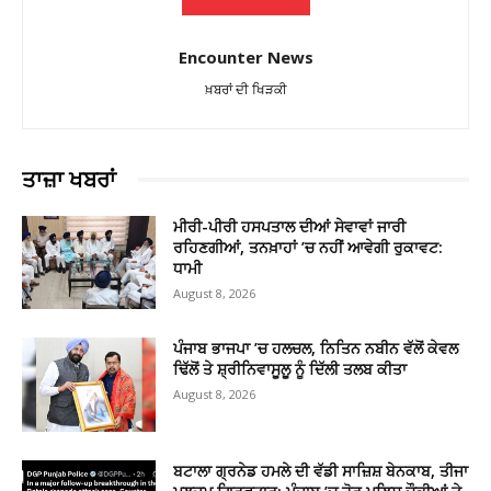
Encounter News
ਖ਼ਬਰਾਂ ਦੀ ਖਿੜਕੀ
ਤਾਜ਼ਾ ਖਬਰਾਂ
ਮੀਰੀ-ਪੀਰੀ ਹਸਪਤਾਲ ਦੀਆਂ ਸੇਵਾਵਾਂ ਜਾਰੀ
ਰਹਿਣਗੀਆਂ, ਤਨਖ਼ਾਹਾਂ ’ਚ ਨਹੀਂ ਆਵੇਗੀ ਰੁਕਾਵਟ:
ਧਾਮੀ
August 8, 2026
ਪੰਜਾਬ ਭਾਜਪਾ ’ਚ ਹਲਚਲ, ਨਿਤਿਨ ਨਬੀਨ ਵੱਲੋਂ ਕੇਵਲ
ਢਿੱਲੋਂ ਤੇ ਸ਼੍ਰੀਨਿਵਾਸੂਲੂ ਨੂੰ ਦਿੱਲੀ ਤਲਬ ਕੀਤਾ
August 8, 2026
ਬਟਾਲਾ ਗ੍ਰਨੇਡ ਹਮਲੇ ਦੀ ਵੱਡੀ ਸਾਜ਼ਿਸ਼ ਬੇਨਕਾਬ, ਤੀਜਾ