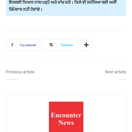
ਇਸਲਈ ਧਿਆਨ ਨਾਲ ਪੜ੍ਹੋ ਅਤੇ ਜਾਂਚ ਕਰੋ। ਕਿਸੇ ਵੀ ਸਮੱਸਿਆ ਲਈ ਅਸੀਂ
ਜ਼ਿੰਮੇਵਾਰ ਨਹੀਂ ਹੋਵਾਂਗੇ।
Facebook
Twitter
Previous article
Next article
ਕੇਂਦਰ ਸਰਕਾਰ ਦਾ ਵੱਡਾ ਫੈਸਲਾ: ਪੰਜਾਬ ਯੂਨੀਵਰਸਿਟੀ ਦੀ 59 ਸਾਲ ਪੁਰਾਣੀ ਸੈਨੇਟ ਅਤੇ ਸਿੰਡੀਕੇਟ ਭੰਗ
ਕੇਰਲਾ ਬਣਿਆ ਦੇਸ਼ ਦਾ ਪਹਿਲਾ ਰਾਜ, ਜਿੱਥੇ ਗਰੀਬੀ ਦਾ ਹੋਇਆ ਅੰਤ!