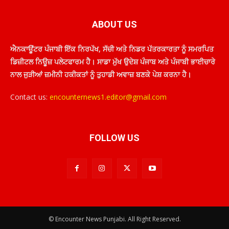
ABOUT US
ਐਨਕਾਊਂਟਰ ਪੰਜਾਬੀ ਇੱਕ ਨਿਰਪੱਖ, ਸੱਚੀ ਅਤੇ ਨਿਡਰ ਪੱਤਰਕਾਰਤਾ ਨੂੰ ਸਮਰਪਿਤ
ਡਿਜ਼ੀਟਲ ਨਿਊਜ਼ ਪਲੇਟਫਾਰਮ ਹੈ। ਸਾਡਾ ਮੁੱਖ ਉਦੇਸ਼ ਪੰਜਾਬ ਅਤੇ ਪੰਜਾਬੀ ਭਾਈਚਾਰੇ
ਨਾਲ ਜੁੜੀਆਂ ਜ਼ਮੀਨੀ ਹਕੀਕਤਾਂ ਨੂੰ ਤੁਹਾਡੀ ਅਵਾਜ਼ ਬਣਕੇ ਪੇਸ਼ ਕਰਨਾ ਹੈ।
Contact us:
encounternews1.editor@gmail.com
FOLLOW US
© Encounter News Punjabi. All Right Reserved.