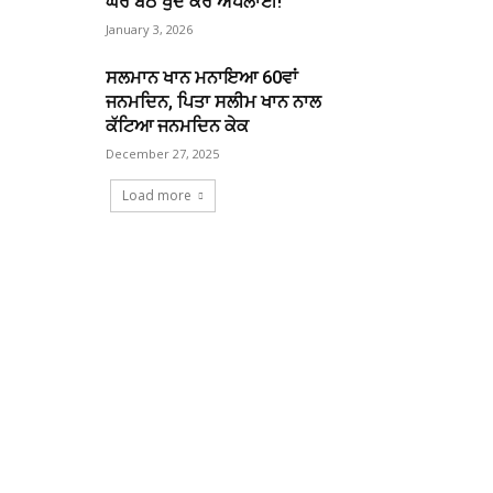
ਘਰ ਬੈਠੇ ਖੁਦ ਕਰੋ ਅਪਲਾਈ!
January 3, 2026
ਸਲਮਾਨ ਖਾਨ ਮਨਾਇਆ 60ਵਾਂ
ਜਨਮਦਿਨ, ਪਿਤਾ ਸਲੀਮ ਖਾਨ ਨਾਲ
ਕੱਟਿਆ ਜਨਮਦਿਨ ਕੇਕ
December 27, 2025
Load more