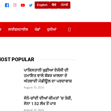
English
हिंदी
ਪੰਜਾਬੀ
ਤ
ਲਾਈਫਸਟਾਈਲ
ਖੇਡਾਂ
ਦੁਨੀਆਂ
OST POPULAR
ਪਾਕਿਸਤਾਨੀ ਖੁਫ਼ੀਆ ਏਜੰਸੀ ਦੀ
ਹਮਾਇਤ ਵਾਲੇ ਬੱਬਰ ਖਾਲਸਾ ਦੇ
ਅੱਤਵਾਦੀ ਮੋਡੀਊਲ ਦਾ ਪਰਦਾਫਾਸ਼
August 10, 2026
ਸੋਨੇ-ਚਾਂਦੀ ਦੀਆਂ ਕੀਮਤਾਂ ‘ਚ ਤੇਜ਼ੀ,
ਸੋਨਾ 1.52 ਲੱਖ ਤੋਂ ਪਾਰ
August 10, 2026