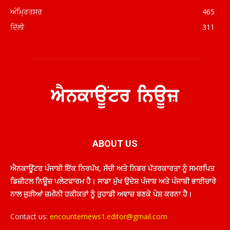
ਅੰਮ੍ਰਿਤਸਰ
465
ਦਿੱਲੀ
311
ABOUT US
ਐਨਕਾਊਂਟਰ ਪੰਜਾਬੀ ਇੱਕ ਨਿਰਪੱਖ, ਸੱਚੀ ਅਤੇ ਨਿਡਰ ਪੱਤਰਕਾਰਤਾ ਨੂੰ ਸਮਰਪਿਤ
ਡਿਜ਼ੀਟਲ ਨਿਊਜ਼ ਪਲੇਟਫਾਰਮ ਹੈ। ਸਾਡਾ ਮੁੱਖ ਉਦੇਸ਼ ਪੰਜਾਬ ਅਤੇ ਪੰਜਾਬੀ ਭਾਈਚਾਰੇ
ਨਾਲ ਜੁੜੀਆਂ ਜ਼ਮੀਨੀ ਹਕੀਕਤਾਂ ਨੂੰ ਤੁਹਾਡੀ ਅਵਾਜ਼ ਬਣਕੇ ਪੇਸ਼ ਕਰਨਾ ਹੈ।
Contact us:
encounternews1.editor@gmail.com