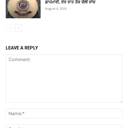
ਛਾਪੇਮਾਰੀ, ਦੇਰ ਰਾਤ ਤੱਕ ਚੱਲੀ ਜਾਂਚ
August 6, 2026
LEAVE A REPLY
Comment:
Na
Ema