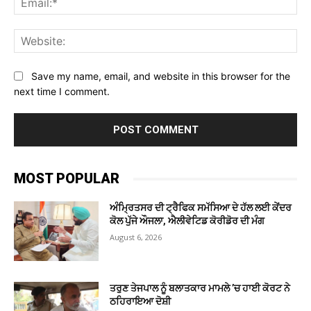
Web
Save my name, email, and website in this browser for the
next time I comment.
MOST POPULAR
ਅੰਮ੍ਰਿਤਸਰ ਦੀ ਟ੍ਰੈਫਿਕ ਸਮੱਸਿਆ ਦੇ ਹੱਲ ਲਈ ਕੇਂਦਰ
ਕੋਲ ਪੁੱਜੇ ਔਜਲਾ, ਐਲੀਵੇਟਿਡ ਕੋਰੀਡੋਰ ਦੀ ਮੰਗ
August 6, 2026
ਤਰੁਣ ਤੇਜਪਾਲ ਨੂੰ ਬਲਾਤਕਾਰ ਮਾਮਲੇ ’ਚ ਹਾਈ ਕੋਰਟ ਨੇ
ਠਹਿਰਾਇਆ ਦੋਸ਼ੀ