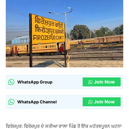
Join Now
WhatsApp Group
Join Now
WhatsApp Channel
ਫਿਰੋਜ਼ਪੁਰ: ਫਿਰੋਜ਼ਪੁਰ ਦੇ ਸਤੀਆ ਵਾਲਾ ਪਿੰਡ ਤੋਂ ਇੱਕ ਮਹੱਤਵਪੂਰਨ ਘਟਨਾ