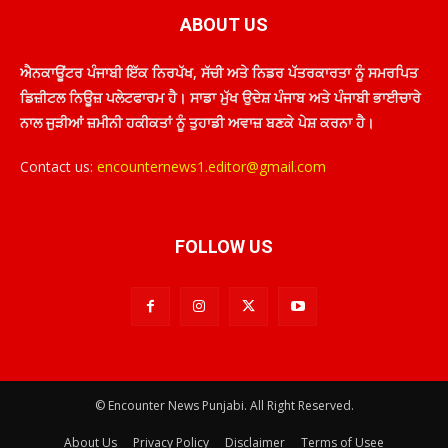
ABOUT US
ਐਨਕਾਊਂਟਰ ਪੰਜਾਬੀ ਇੱਕ ਨਿਰਪੱਖ, ਸੱਚੀ ਅਤੇ ਨਿਡਰ ਪੱਤਰਕਾਰਤਾ ਨੂੰ ਸਮਰਪਿਤ
ਡਿਜ਼ੀਟਲ ਨਿਊਜ਼ ਪਲੇਟਫਾਰਮ ਹੈ। ਸਾਡਾ ਮੁੱਖ ਉਦੇਸ਼ ਪੰਜਾਬ ਅਤੇ ਪੰਜਾਬੀ ਭਾਈਚਾਰੇ
ਨਾਲ ਜੁੜੀਆਂ ਜ਼ਮੀਨੀ ਹਕੀਕਤਾਂ ਨੂੰ ਤੁਹਾਡੀ ਅਵਾਜ਼ ਬਣਕੇ ਪੇਸ਼ ਕਰਨਾ ਹੈ।
Contact us:
encounternews1.editor@gmail.com
FOLLOW US
© Encounter News Punjabi. All Right Reserved.
About Us
Privacy Policy
Disclaimer
Terms of Usee