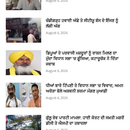
August 6, 2026
ਚੰਡੀਗੜ੍ਹ ਹਵਾਈ ਅੱਡੇ ਤੇ ਸੀਟੀਯੂ ਬੱਸ ਦੇ ਇੰਜਣ ਨੂੰ
ਲੱਗੀ ਅੱਗ
August 6, 2026
ਡਿਪੂਆਂ ਤੇ ਪਰਵਾਸੀ ਮਜ਼ਦੂਰਾਂ ਨੂੰ ਰਾਸ਼ਨ ਮਿਲਣ ਦਾ
ਮੁੱਦਾ ਵਿਧਾਨ ਸਭਾ ’ਚ ਗੂੰਜਿਆ, ਕਟਾਰੂਚੱਕ ਨੇ ਦਿੱਤਾ
ਜਵਾਬ
August 6, 2026
ਧੀਆਂ ਬਾਰੇ ਟਿੱਪਣੀ ਤੇ ਵਿਧਾਨ ਸਭਾ ‘ਚ ਵਿਵਾਦ, ਅਮਨ
ਅਰੋੜਾ ਬੋਲੇ ਅਸ਼ਵਨੀ ਸ਼ਰਮਾ ਮੰਗਣ ਮੁਆਫ਼ੀ
August 6, 2026
ਕੁੱਲੂ ਰੇਵ ਪਾਰਟੀ ਮਾਮਲਾ: ਹਾਈ ਕੋਰਟ ਦੀ ਸਖ਼ਤੀ ਮਗਰੋਂ
ਡੀਸੀ ਤੇ ਐਸਪੀ ਦਾ ਤਬਾਦਲਾ
August 6, 2026