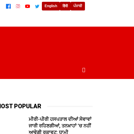
English
हिंदी
ਪੰਜਾਬੀ
ਲਾਈਫਸਟਾਈਲ
ਖੇਡਾਂ
ਦੁਨੀਆਂ
MORE
OST POPULAR
ਮੀਰੀ-ਪੀਰੀ ਹਸਪਤਾਲ ਦੀਆਂ ਸੇਵਾਵਾਂ
ਜਾਰੀ ਰਹਿਣਗੀਆਂ, ਤਨਖ਼ਾਹਾਂ ’ਚ ਨਹੀਂ
ਆਵੇਗੀ ਰੁਕਾਵਟ: ਧਾਮੀ