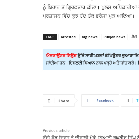
ਨੂੰ ਬਿਹਾਰ ਤੋਂ ਗ੍ਰਿਫ਼ਤਾਰ ਕੀਤਾ। ਪੁਲਸ ਅਧਿਕਾਰੀਆਂ
ਪ੍ਰਸ਼ਾਸਨ ਵਿੱਚ ਕੁਝ ਹੱਦ ਤੱਕ ਭਰੋਸਾ ਮੁੜ ਆਇਆ।
TAGS
Arrested
big news
Punjab news
ਕੈਦੀ
ਐਨਕਾਊਂਟਰ ਨਿਊਜ਼
ਉੱਤੇ ਸਾਰੀ ਖ਼ਬਰਾਂ ਕੰਪਿਊਟਰ ਦੁਆਰਾ ਤਿਆ
ਜਾਂਦੀਆਂ ਹਨ। ਇਸਲਈ ਧਿਆਨ ਨਾਲ ਪੜ੍ਹੋ ਅਤੇ ਜਾਂਚ ਕਰੋ। ਕਿਸ
Facebook
T
Share
Previous article
ਬੰਦੀ ਛੋੜ ਦਿਵਸ ਤੇ ਦੀਵਾਲੀ ਮੌਕੇ, ਗਿਆਨੀ ਰਘੁਬੀਰ ਸਿੰਘ ਨ