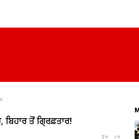
ਪੰਜਾਬ
ਚੰਡੀਗੜ੍ਹ
ਦਿੱਲੀ
ਹਰਿਆਣਾ
ਰਾਜਨੀਤੀ
ਸਿਹਤ
ਰ!
M
 ਬਿਹਾਰ ਤੋਂ ਗ੍ਰਿਫ਼ਤਾਰ!
0
0