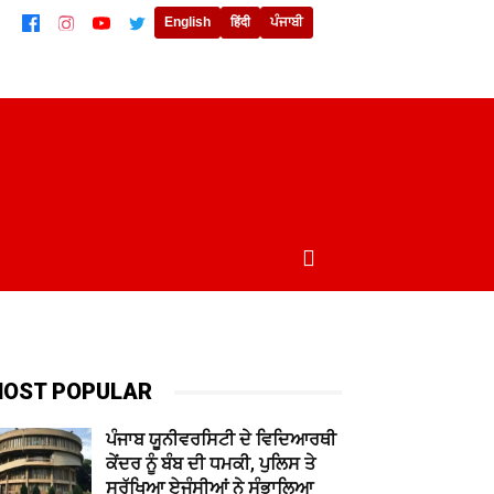
English
हिंदी
ਪੰਜਾਬੀ
ਲਾਈਫਸਟਾਈਲ
ਖੇਡਾਂ
ਦੁਨੀਆਂ
MORE
OST POPULAR
ਪੰਜਾਬ ਯੂਨੀਵਰਸਿਟੀ ਦੇ ਵਿਦਿਆਰਥੀ
ਕੇਂਦਰ ਨੂੰ ਬੰਬ ਦੀ ਧਮਕੀ, ਪੁਲਿਸ ਤੇ
ਸੁਰੱਖਿਆ ਏਜੰਸੀਆਂ ਨੇ ਸੰਭਾਲਿਆ