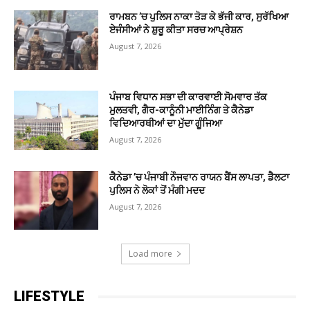
ਰਾਮਬਨ ’ਚ ਪੁਲਿਸ ਨਾਕਾ ਤੋੜ ਕੇ ਭੱਜੀ ਕਾਰ, ਸੁਰੱਖਿਆ
ਏਜੰਸੀਆਂ ਨੇ ਸ਼ੁਰੂ ਕੀਤਾ ਸਰਚ ਆਪ੍ਰੇਸ਼ਨ
August 7, 2026
ਪੰਜਾਬ ਵਿਧਾਨ ਸਭਾ ਦੀ ਕਾਰਵਾਈ ਸੋਮਵਾਰ ਤੱਕ
ਮੁਲਤਵੀ, ਗੈਰ-ਕਾਨੂੰਨੀ ਮਾਈਨਿੰਗ ਤੇ ਕੈਨੇਡਾ
ਵਿਦਿਆਰਥੀਆਂ ਦਾ ਮੁੱਦਾ ਗੂੰਜਿਆ
August 7, 2026
ਕੈਨੇਡਾ ’ਚ ਪੰਜਾਬੀ ਨੌਜਵਾਨ ਰਾਯਨ ਬੈਂਸ ਲਾਪਤਾ, ਡੈਲਟਾ
ਪੁਲਿਸ ਨੇ ਲੋਕਾਂ ਤੋਂ ਮੰਗੀ ਮਦਦ
August 7, 2026
Load more
LIFESTYLE