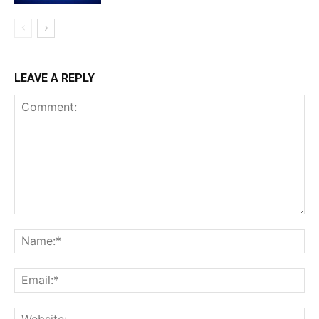
LEAVE A REPLY
Comment:
Na
Ema
Web