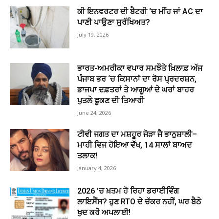
ਕੀ ਇਨਵਰਟਰ ਦੀ ਬੈਟਰੀ ‘ਚ ਮੀਂਹ ਜਾਂ AC ਦਾ
ਪਾਣੀ ਪਾਉਣਾ ਸੁਰੱਖਿਅਤ?
July 19, 2026
ਭਾਰਤ-ਅਮਰੀਕਾ ਵਪਾਰ ਸਮਝੌਤੇ ਖ਼ਿਲਾਫ਼ ਅੱਜ
ਪੰਜਾਬ ਭਰ ‘ਚ ਕਿਸਾਨਾਂ ਦਾ ਰੋਸ ਪ੍ਰਦਰਸ਼ਨ,
ਭਾਜਪਾ ਦਫ਼ਤਰਾਂ ਤੇ ਆਗੂਆਂ ਦੇ ਘਰਾਂ ਬਾਹਰ
ਪੁਤਲੇ ਫੂਕਣ ਦੀ ਤਿਆਰੀ
June 24, 2026
ਟੀਵੀ ਜਗਤ ਦਾ ਮਸ਼ਹੂਰ ਜੋੜਾ ਜੈ ਭਾਨੁਸ਼ਾਲੀ–
ਮਾਹੀ ਵਿਜ ਹੋਇਆ ਵੱਖ, 14 ਸਾਲਾਂ ਬਾਅਦ
ਤਲਾਕ!
January 4, 2026
2026 ’ਚ ਖ਼ਤਮ ਹੋ ਰਿਹਾ ਡਰਾਈਵਿੰਗ
ਲਾਇਸੈਂਸ? ਹੁਣ RTO ਦੇ ਚੱਕਰ ਨਹੀਂ, ਘਰ ਬੈਠੇ
ਖੁਦ ਕਰੋ ਅਪਲਾਈ!