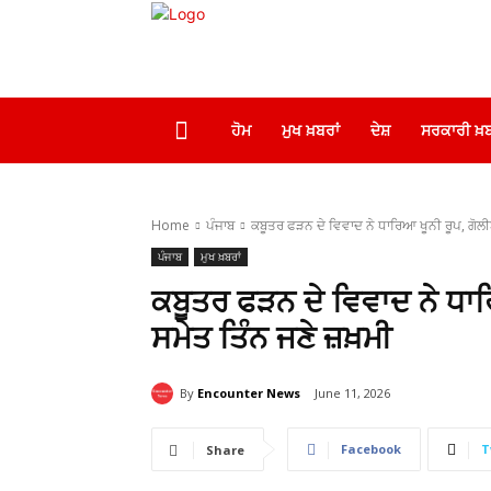
ਹੋਮ
ਮੁਖ ਖ਼ਬਰਾਂ
ਦੇਸ਼
ਸਰਕਾਰੀ ਖ਼ਬ
Home
ਪੰਜਾਬ
ਕਬੂਤਰ ਫੜਨ ਦੇ ਵਿਵਾਦ ਨੇ ਧਾਰਿਆ ਖੂਨੀ ਰੂਪ, ਗੋਲੀਬ
ਪੰਜਾਬ
ਮੁਖ ਖ਼ਬਰਾਂ
ਕਬੂਤਰ ਫੜਨ ਦੇ ਵਿਵਾਦ ਨੇ ਧਾਰਿ
ਸਮੇਤ ਤਿੰਨ ਜਣੇ ਜ਼ਖ਼ਮੀ
By
Encounter News
June 11, 2026
Facebook
T
Share