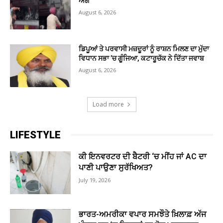
ਅੱਗ
August 6, 2026
ਡਿਪੂਆਂ ਤੇ ਪਰਵਾਸੀ ਮਜ਼ਦੂਰਾਂ ਨੂੰ ਰਾਸ਼ਨ ਮਿਲਣ ਦਾ ਮੁੱਦਾ
ਵਿਧਾਨ ਸਭਾ ’ਚ ਗੂੰਜਿਆ, ਕਟਾਰੂਚੱਕ ਨੇ ਦਿੱਤਾ ਜਵਾਬ
August 6, 2026
Load more
LIFESTYLE
ਕੀ ਇਨਵਰਟਰ ਦੀ ਬੈਟਰੀ ‘ਚ ਮੀਂਹ ਜਾਂ AC ਦਾ
ਪਾਣੀ ਪਾਉਣਾ ਸੁਰੱਖਿਅਤ?
July 19, 2026
ਭਾਰਤ-ਅਮਰੀਕਾ ਵਪਾਰ ਸਮਝੌਤੇ ਖ਼ਿਲਾਫ਼ ਅੱਜ