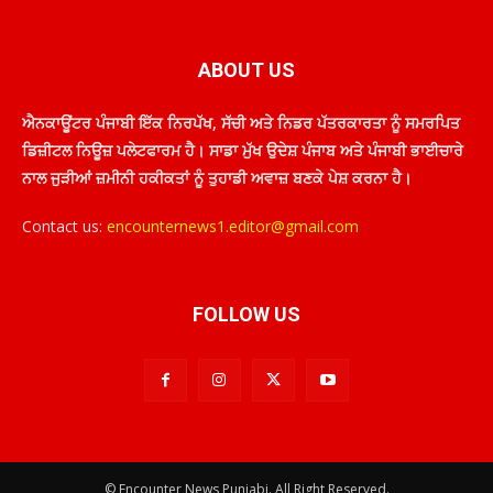
ABOUT US
ਐਨਕਾਊਂਟਰ ਪੰਜਾਬੀ ਇੱਕ ਨਿਰਪੱਖ, ਸੱਚੀ ਅਤੇ ਨਿਡਰ ਪੱਤਰਕਾਰਤਾ ਨੂੰ ਸਮਰਪਿਤ
ਡਿਜ਼ੀਟਲ ਨਿਊਜ਼ ਪਲੇਟਫਾਰਮ ਹੈ। ਸਾਡਾ ਮੁੱਖ ਉਦੇਸ਼ ਪੰਜਾਬ ਅਤੇ ਪੰਜਾਬੀ ਭਾਈਚਾਰੇ
ਨਾਲ ਜੁੜੀਆਂ ਜ਼ਮੀਨੀ ਹਕੀਕਤਾਂ ਨੂੰ ਤੁਹਾਡੀ ਅਵਾਜ਼ ਬਣਕੇ ਪੇਸ਼ ਕਰਨਾ ਹੈ।
Contact us:
encounternews1.editor@gmail.com
FOLLOW US
© Encounter News Punjabi. All Right Reserved.