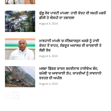
ਕੁੱਲੂ ਰੇਵ ਪਾਰਟੀ ਮਾਮਲਾ: ਹਾਈ ਕੋਰਟ ਦੀ ਸਖ਼ਤੀ ਮਗਰੋਂ
ਡੀਸੀ ਤੇ ਐਸਪੀ ਦਾ ਤਬਾਦਲਾ
August 6, 2026
ਮਾਣਹਾਨੀ ਮਾਮਲੇ ‘ਚ ਮੱਲਿਕਾਰਜੁਨ ਖੜਗੇ ਨੂੰ ਹਾਈ
ਕੋਰਟ ਤੋਂ ਰਾਹਤ, ਸੰਗਰੂਰ ਅਦਾਲਤ ਦੀ ਕਾਰਵਾਈ ਤੇ
ਲੱਗੀ ਰੋਕ
August 6, 2026
ਮਲਬਾ ਡਿੱਗਣ ਕਾਰਨ ਬਦਰੀਨਾਥ ਹਾਈਵੇਅ ਬੰਦ,
ਚਮੋਲੀ ‘ਚ ਆਵਾਜਾਈ ਠੱਪ; ਯਾਤਰੀਆਂ ਨੂੰ ਸਾਵਧਾਨੀ
ਵਰਤਣ ਦੀ ਅਪੀਲ
August 6, 2026