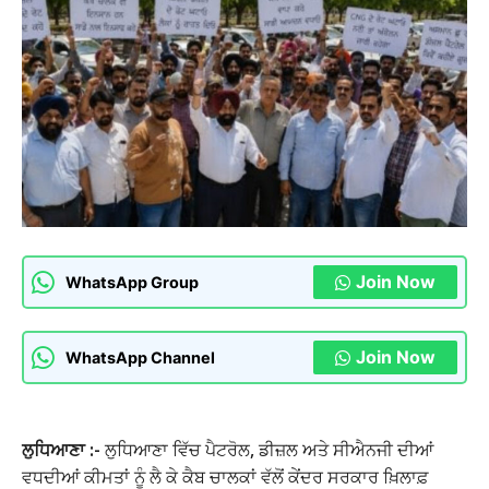
Join Now
WhatsApp Group
Join Now
WhatsApp Channel
ਲੁਧਿਆਣਾ :-
ਲੁਧਿਆਣਾ ਵਿੱਚ ਪੈਟਰੋਲ, ਡੀਜ਼ਲ ਅਤੇ ਸੀਐਨਜੀ ਦੀਆਂ
ਵਧਦੀਆਂ ਕੀਮਤਾਂ ਨੂੰ ਲੈ ਕੇ ਕੈਬ ਚਾਲਕਾਂ ਵੱਲੋਂ ਕੇਂਦਰ ਸਰਕਾਰ ਖ਼ਿਲਾਫ਼