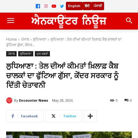
English
हिंदी
ਪੰਜਾਬੀ
Home
ਪੰਜਾਬ
ਲੁਧਿਆਣਾ
ਲੁਧਿਆਣਾ : ਤੇਲ ਦੀਆਂ ਕੀਮਤਾਂ ਖ਼ਿਲਾਫ਼ ਕੈਬ ਚਾਲਕਾਂ ਦਾ
ਫੁੱਟਿਆ ਗੁੱਸਾ, ਕੇਂਦਰ...
ਪੰਜਾਬ
ਲੁਧਿਆਣਾ
ਮੁਖ ਖ਼ਬਰਾਂ
ਲੁਧਿਆਣਾ : ਤੇਲ ਦੀਆਂ ਕੀਮਤਾਂ ਖ਼ਿਲਾਫ਼ ਕੈਬ
ਚਾਲਕਾਂ ਦਾ ਫੁੱਟਿਆ ਗੁੱਸਾ, ਕੇਂਦਰ ਸਰਕਾਰ ਨੂੰ
ਦਿੱਤੀ ਚੇਤਾਵਨੀ
By
Encounter News
May 28, 2026
0
0
Facebook
Twitter