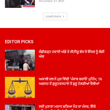
December 27, 2025
Load more
EDITOR PICKS
ਚੰਡੀਗੜ੍ਹ ਹਵਾਈ ਅੱਡੇ ਤੇ ਸੀਟੀਯੂ ਬੱਸ ਦੇ ਇੰਜਣ ਨੂੰ ਲੱਗੀ
ਅੱਗ
ਅਕਾਲੀ ਦਲ ਨੇ ਮੁੜ ਵਿੱਢੀ ‘ਪੰਜਾਬ ਬਚਾਓ’ ਮੁਹਿੰਮ, 16
ਅਗਸਤ ਤੋਂ ਗੁਰੂਹਰਸਹਾਏ ਤੋਂ ਸ਼ੁਰੂ ਹੋਣਗੀਆਂ ਰੈਲੀਆਂ
ਸਦੀ ਪੁਰਾਣਾ ਮਕਾਨ ਬਣਿਆ ਮੌਤ ਦਾ ਮੰਜਰ, ਇੱਕੋ