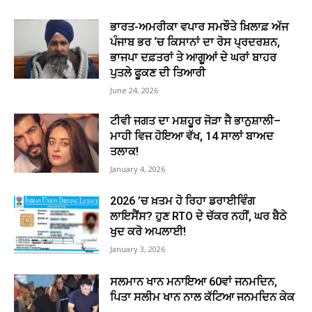
ਭਾਰਤ-ਅਮਰੀਕਾ ਵਪਾਰ ਸਮਝੌਤੇ ਖ਼ਿਲਾਫ਼ ਅੱਜ
ਪੰਜਾਬ ਭਰ ‘ਚ ਕਿਸਾਨਾਂ ਦਾ ਰੋਸ ਪ੍ਰਦਰਸ਼ਨ,
ਭਾਜਪਾ ਦਫ਼ਤਰਾਂ ਤੇ ਆਗੂਆਂ ਦੇ ਘਰਾਂ ਬਾਹਰ
ਪੁਤਲੇ ਫੂਕਣ ਦੀ ਤਿਆਰੀ
June 24, 2026
ਟੀਵੀ ਜਗਤ ਦਾ ਮਸ਼ਹੂਰ ਜੋੜਾ ਜੈ ਭਾਨੁਸ਼ਾਲੀ–
ਮਾਹੀ ਵਿਜ ਹੋਇਆ ਵੱਖ, 14 ਸਾਲਾਂ ਬਾਅਦ
ਤਲਾਕ!
January 4, 2026
2026 ’ਚ ਖ਼ਤਮ ਹੋ ਰਿਹਾ ਡਰਾਈਵਿੰਗ
ਲਾਇਸੈਂਸ? ਹੁਣ RTO ਦੇ ਚੱਕਰ ਨਹੀਂ, ਘਰ ਬੈਠੇ
ਖੁਦ ਕਰੋ ਅਪਲਾਈ!
January 3, 2026
ਸਲਮਾਨ ਖਾਨ ਮਨਾਇਆ 60ਵਾਂ ਜਨਮਦਿਨ,
ਪਿਤਾ ਸਲੀਮ ਖਾਨ ਨਾਲ ਕੱਟਿਆ ਜਨਮਦਿਨ ਕੇਕ