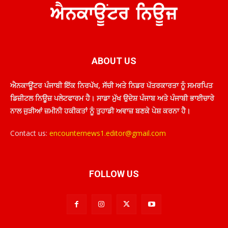
ABOUT US
ਐਨਕਾਊਂਟਰ ਪੰਜਾਬੀ ਇੱਕ ਨਿਰਪੱਖ, ਸੱਚੀ ਅਤੇ ਨਿਡਰ ਪੱਤਰਕਾਰਤਾ ਨੂੰ ਸਮਰਪਿਤ
ਡਿਜ਼ੀਟਲ ਨਿਊਜ਼ ਪਲੇਟਫਾਰਮ ਹੈ। ਸਾਡਾ ਮੁੱਖ ਉਦੇਸ਼ ਪੰਜਾਬ ਅਤੇ ਪੰਜਾਬੀ ਭਾਈਚਾਰੇ
ਨਾਲ ਜੁੜੀਆਂ ਜ਼ਮੀਨੀ ਹਕੀਕਤਾਂ ਨੂੰ ਤੁਹਾਡੀ ਅਵਾਜ਼ ਬਣਕੇ ਪੇਸ਼ ਕਰਨਾ ਹੈ।
Contact us:
encounternews1.editor@gmail.com
FOLLOW US