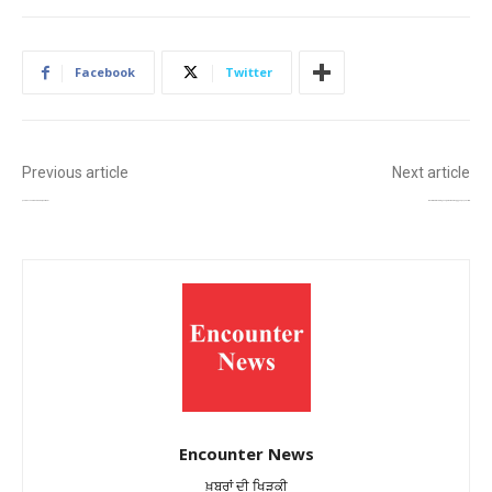
Facebook
Twitter
Previous article
Next article
ਸੁਪਰੀਮ ਕੋਰਟ ਨੇ ਮੋਗਾ ਬੇਅਦਬੀ ਮਾਮਲੇ ਦੀ ਸੁਣਵਾਈ ਰੋਕੀ
ਕਿਡਨੀ ਦੀ ਗੰਭੀਰ ਬਿਮਾਰੀ ਨਾਲ ਜੂਝ ਰਹੇ, ਅਭੀਜੋਤ ਸਿੰਘ ਦੀ ਮੌਤ, ਸੋਨੂੰ ਸੂਦ ਨੇ ਦੁੱਖ ਪ੍ਰਗਟਾਇਆ
Encounter News
ਖ਼ਬਰਾਂ ਦੀ ਖਿੜਕੀ