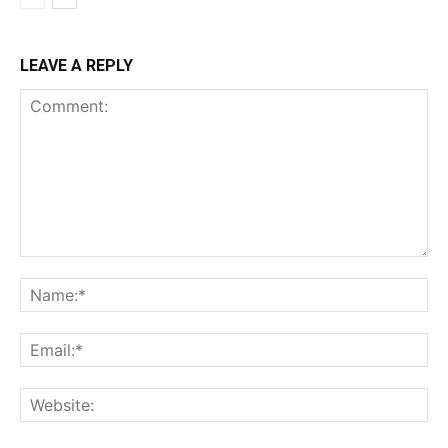
LEAVE A REPLY
Comment:
Na
Ema
Web