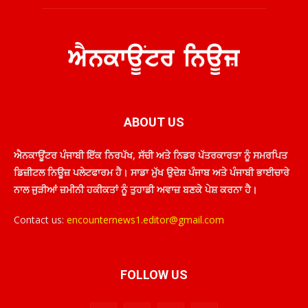
ABOUT US
ਐਨਕਾਊਂਟਰ ਪੰਜਾਬੀ ਇੱਕ ਨਿਰਪੱਖ, ਸੱਚੀ ਅਤੇ ਨਿਡਰ ਪੱਤਰਕਾਰਤਾ ਨੂੰ ਸਮਰਪਿਤ
ਡਿਜ਼ੀਟਲ ਨਿਊਜ਼ ਪਲੇਟਫਾਰਮ ਹੈ। ਸਾਡਾ ਮੁੱਖ ਉਦੇਸ਼ ਪੰਜਾਬ ਅਤੇ ਪੰਜਾਬੀ ਭਾਈਚਾਰੇ
ਨਾਲ ਜੁੜੀਆਂ ਜ਼ਮੀਨੀ ਹਕੀਕਤਾਂ ਨੂੰ ਤੁਹਾਡੀ ਅਵਾਜ਼ ਬਣਕੇ ਪੇਸ਼ ਕਰਨਾ ਹੈ।
Contact us:
encounternews1.editor@gmail.com
FOLLOW US