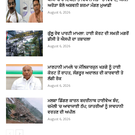
ਅਰੋੜਾ ਬੋਲੇ ਅਸ਼ਵਨੀ ਸ਼ਰਮਾ ਮੰਗਣ ਮੁਆਫ਼ੀ
August 6, 2026
ਕੁੱਲੂ ਰੇਵ ਪਾਰਟੀ ਮਾਮਲਾ: ਹਾਈ ਕੋਰਟ ਦੀ ਸਖ਼ਤੀ ਮਗਰੋਂ
ਡੀਸੀ ਤੇ ਐਸਪੀ ਦਾ ਤਬਾਦਲਾ
August 6, 2026
ਮਾਣਹਾਨੀ ਮਾਮਲੇ ‘ਚ ਮੱਲਿਕਾਰਜੁਨ ਖੜਗੇ ਨੂੰ ਹਾਈ
ਕੋਰਟ ਤੋਂ ਰਾਹਤ, ਸੰਗਰੂਰ ਅਦਾਲਤ ਦੀ ਕਾਰਵਾਈ ਤੇ
ਲੱਗੀ ਰੋਕ
August 6, 2026
ਮਲਬਾ ਡਿੱਗਣ ਕਾਰਨ ਬਦਰੀਨਾਥ ਹਾਈਵੇਅ ਬੰਦ,
ਚਮੋਲੀ ‘ਚ ਆਵਾਜਾਈ ਠੱਪ; ਯਾਤਰੀਆਂ ਨੂੰ ਸਾਵਧਾਨੀ
ਵਰਤਣ ਦੀ ਅਪੀਲ
August 6, 2026