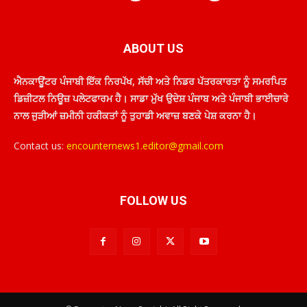
ABOUT US
ਐਨਕਾਊਂਟਰ ਪੰਜਾਬੀ ਇੱਕ ਨਿਰਪੱਖ, ਸੱਚੀ ਅਤੇ ਨਿਡਰ ਪੱਤਰਕਾਰਤਾ ਨੂੰ ਸਮਰਪਿਤ
ਡਿਜ਼ੀਟਲ ਨਿਊਜ਼ ਪਲੇਟਫਾਰਮ ਹੈ। ਸਾਡਾ ਮੁੱਖ ਉਦੇਸ਼ ਪੰਜਾਬ ਅਤੇ ਪੰਜਾਬੀ ਭਾਈਚਾਰੇ
ਨਾਲ ਜੁੜੀਆਂ ਜ਼ਮੀਨੀ ਹਕੀਕਤਾਂ ਨੂੰ ਤੁਹਾਡੀ ਅਵਾਜ਼ ਬਣਕੇ ਪੇਸ਼ ਕਰਨਾ ਹੈ।
Contact us:
encounternews1.editor@gmail.com
FOLLOW US