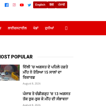
English
हिंदी
ਪੰਜਾਬੀ
ਤ
ਲਾਈਫਸਟਾਈਲ
ਖੇਡਾਂ
ਦੁਨੀਆਂ
OST POPULAR
ਦਿੱਲੀ ‘ਚ ਅਗਸਤ ਦੇ ਪਹਿਲੇ ਹਫ਼ਤੇ
ਮੀਂਹ ਨੇ ਤੋੜਿਆ 15 ਸਾਲਾਂ ਦਾ
ਰਿਕਾਰਡ
August 8, 2026
ਪੰਜਾਬ ਤੇ ਚੰਡੀਗੜ੍ਹ ‘ਚ 13 ਅਗਸਤ
ਤੱਕ ਰੁਕ-ਰੁਕ ਕੇ ਮੀਂਹ ਦੀ ਸੰਭਾਵਨਾ
August 8, 2026