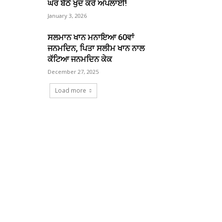
ਘਰ ਬੈਠੇ ਖੁਦ ਕਰੋ ਅਪਲਾਈ!
January 3, 2026
ਸਲਮਾਨ ਖਾਨ ਮਨਾਇਆ 60ਵਾਂ
ਜਨਮਦਿਨ, ਪਿਤਾ ਸਲੀਮ ਖਾਨ ਨਾਲ
ਕੱਟਿਆ ਜਨਮਦਿਨ ਕੇਕ
December 27, 2025
Load more