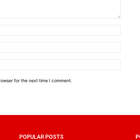
Name:*
Email:*
Website:
rowser for the next time I comment.
POPULAR POSTS
P