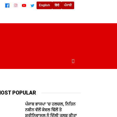
English
हिंदी
ਪੰਜਾਬੀ
ਲਾਈਫਸਟਾਈਲ
ਖੇਡਾਂ
ਦੁਨੀਆਂ
MORE
OST POPULAR
ਪੰਜਾਬ ਭਾਜਪਾ ’ਚ ਹਲਚਲ, ਨਿਤਿਨ
ਨਬੀਨ ਵੱਲੋਂ ਕੇਵਲ ਢਿੱਲੋਂ ਤੇ
ਸ਼੍ਰੀਨਿਵਾਸੂਲੂ ਨੂੰ ਦਿੱਲੀ ਤਲਬ ਕੀਤਾ