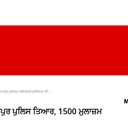
ਪੰਜਾਬ
ਚੰਡੀਗੜ੍ਹ
ਦਿੱਲੀ
ਹਰਿਆਣਾ
ਰਾਜਨੀਤੀ
ਸਿਹਤ
500 ਮੁਲਾਜ਼ਮ ਸੰਭਾਲਣਗੇ ਸੁਰੱਖਿਆ ਦੀ...
M
ਸਪੁਰ ਪੁਲਿਸ ਤਿਆਰ, 1500 ਮੁਲਾਜ਼ਮ