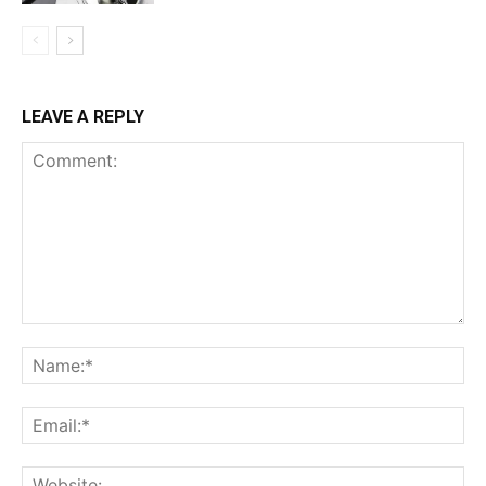
LEAVE A REPLY
Comment:
Na
Ema
Web