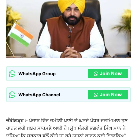
Join Now
WhatsApp Group
Join Now
WhatsApp Channel
ਚੰਡੀਗੜ੍ਹ :-
ਪੰਜਾਬ ਵਿੱਚ ਜ਼ਮੀਨੀ ਪਾਣੀ ਦੇ ਘਟਦੇ ਪੱਧਰ ਦਰਮਿਆਨ ਹੁਣ
ਰਾਹਤ ਭਰੀ ਖ਼ਬਰ ਸਾਹਮਣੇ ਆਈ ਹੈ। ਮੁੱਖ ਮੰਤਰੀ ਭਗਵੰਤ ਸਿੰਘ ਮਾਨ ਨੇ
ਦੱਸਿਆ ਕਿ ਸਰਕਾਰ ਵੱਲੋਂ ਕੀਤੇ ਜਾ ਰਹੇ ਯਤਨਾਂ ਕਾਰਨ ਕਈ ਇਲਾਕਿਆਂ