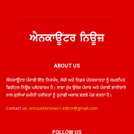
ABOUT US
ਐਨਕਾਊਂਟਰ ਪੰਜਾਬੀ ਇੱਕ ਨਿਰਪੱਖ, ਸੱਚੀ ਅਤੇ ਨਿਡਰ ਪੱਤਰਕਾਰਤਾ ਨੂੰ ਸਮਰਪਿਤ
ਡਿਜ਼ੀਟਲ ਨਿਊਜ਼ ਪਲੇਟਫਾਰਮ ਹੈ। ਸਾਡਾ ਮੁੱਖ ਉਦੇਸ਼ ਪੰਜਾਬ ਅਤੇ ਪੰਜਾਬੀ ਭਾਈਚਾਰੇ
ਨਾਲ ਜੁੜੀਆਂ ਜ਼ਮੀਨੀ ਹਕੀਕਤਾਂ ਨੂੰ ਤੁਹਾਡੀ ਅਵਾਜ਼ ਬਣਕੇ ਪੇਸ਼ ਕਰਨਾ ਹੈ।
Contact us:
encounternews1.editor@gmail.com
FOLLOW US