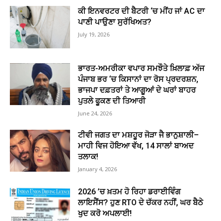
ਕੀ ਇਨਵਰਟਰ ਦੀ ਬੈਟਰੀ ‘ਚ ਮੀਂਹ ਜਾਂ AC ਦਾ
ਪਾਣੀ ਪਾਉਣਾ ਸੁਰੱਖਿਅਤ?
July 19, 2026
ਭਾਰਤ-ਅਮਰੀਕਾ ਵਪਾਰ ਸਮਝੌਤੇ ਖ਼ਿਲਾਫ਼ ਅੱਜ
ਪੰਜਾਬ ਭਰ ‘ਚ ਕਿਸਾਨਾਂ ਦਾ ਰੋਸ ਪ੍ਰਦਰਸ਼ਨ,
ਭਾਜਪਾ ਦਫ਼ਤਰਾਂ ਤੇ ਆਗੂਆਂ ਦੇ ਘਰਾਂ ਬਾਹਰ
ਪੁਤਲੇ ਫੂਕਣ ਦੀ ਤਿਆਰੀ
June 24, 2026
ਟੀਵੀ ਜਗਤ ਦਾ ਮਸ਼ਹੂਰ ਜੋੜਾ ਜੈ ਭਾਨੁਸ਼ਾਲੀ–
ਮਾਹੀ ਵਿਜ ਹੋਇਆ ਵੱਖ, 14 ਸਾਲਾਂ ਬਾਅਦ
ਤਲਾਕ!
January 4, 2026
2026 ’ਚ ਖ਼ਤਮ ਹੋ ਰਿਹਾ ਡਰਾਈਵਿੰਗ
ਲਾਇਸੈਂਸ? ਹੁਣ RTO ਦੇ ਚੱਕਰ ਨਹੀਂ, ਘਰ ਬੈਠੇ
ਖੁਦ ਕਰੋ ਅਪਲਾਈ!