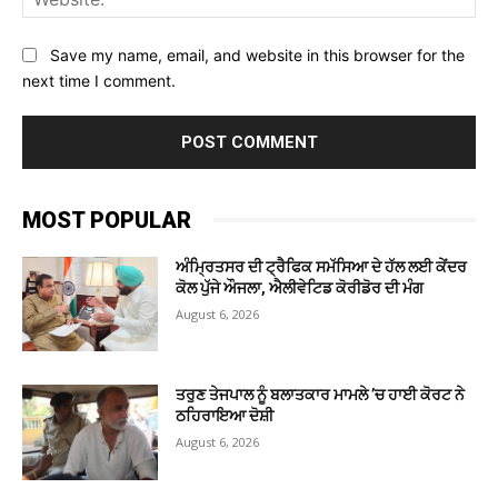
Save my name, email, and website in this browser for the
next time I comment.
MOST POPULAR
ਅੰਮ੍ਰਿਤਸਰ ਦੀ ਟ੍ਰੈਫਿਕ ਸਮੱਸਿਆ ਦੇ ਹੱਲ ਲਈ ਕੇਂਦਰ
ਕੋਲ ਪੁੱਜੇ ਔਜਲਾ, ਐਲੀਵੇਟਿਡ ਕੋਰੀਡੋਰ ਦੀ ਮੰਗ
August 6, 2026
ਤਰੁਣ ਤੇਜਪਾਲ ਨੂੰ ਬਲਾਤਕਾਰ ਮਾਮਲੇ ’ਚ ਹਾਈ ਕੋਰਟ ਨੇ
ਠਹਿਰਾਇਆ ਦੋਸ਼ੀ
August 6, 2026