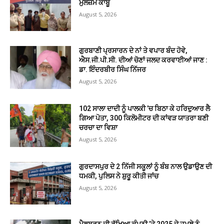
ਮੁਲਜ਼ਮ ਕਾਬੂ
August 5, 2026
ਗੁਰਬਾਣੀ ਪ੍ਰਸਾਰਨ ਦੇ ਨਾਂ ਤੇ ਵਪਾਰ ਬੰਦ ਹੋਵੇ,
ਐਸ.ਜੀ.ਪੀ.ਸੀ. ਦੀਆਂ ਚੋਣਾਂ ਜਲਦ ਕਰਵਾਈਆਂ ਜਾਣ :
ਡਾ. ਇੰਦਰਬੀਰ ਸਿੰਘ ਨਿੱਜਰ
August 5, 2026
102 ਸਾਲਾ ਦਾਦੀ ਨੂੰ ਪਾਲਕੀ ’ਚ ਬਿਠਾ ਕੇ ਹਰਿਦੁਆਰ ਲੈ
ਗਿਆ ਪੋਤਾ, 300 ਕਿਲੋਮੀਟਰ ਦੀ ਕਾਂਵੜ ਯਾਤਰਾ ਬਣੀ
ਚਰਚਾ ਦਾ ਵਿਸ਼ਾ
August 5, 2026
ਗੁਰਦਾਸਪੁਰ ਦੇ 2 ਨਿੱਜੀ ਸਕੂਲਾਂ ਨੂੰ ਬੰਬ ਨਾਲ ਉਡਾਉਣ ਦੀ
ਧਮਕੀ, ਪੁਲਿਸ ਨੇ ਸ਼ੁਰੂ ਕੀਤੀ ਜਾਂਚ
August 5, 2026