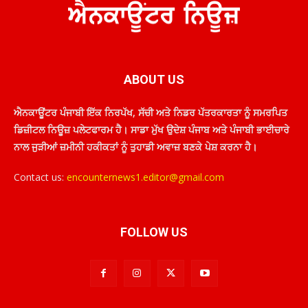
ABOUT US
ਐਨਕਾਊਂਟਰ ਪੰਜਾਬੀ ਇੱਕ ਨਿਰਪੱਖ, ਸੱਚੀ ਅਤੇ ਨਿਡਰ ਪੱਤਰਕਾਰਤਾ ਨੂੰ ਸਮਰਪਿਤ
ਡਿਜ਼ੀਟਲ ਨਿਊਜ਼ ਪਲੇਟਫਾਰਮ ਹੈ। ਸਾਡਾ ਮੁੱਖ ਉਦੇਸ਼ ਪੰਜਾਬ ਅਤੇ ਪੰਜਾਬੀ ਭਾਈਚਾਰੇ
ਨਾਲ ਜੁੜੀਆਂ ਜ਼ਮੀਨੀ ਹਕੀਕਤਾਂ ਨੂੰ ਤੁਹਾਡੀ ਅਵਾਜ਼ ਬਣਕੇ ਪੇਸ਼ ਕਰਨਾ ਹੈ।
Contact us:
encounternews1.editor@gmail.com
FOLLOW US