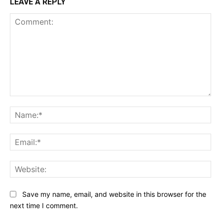
LEAVE A REPLY
Comment:
Na
Ema
Web
Save my name, email, and website in this browser for the
next time I comment.