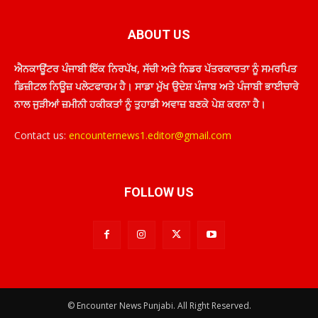
ABOUT US
ਐਨਕਾਊਂਟਰ ਪੰਜਾਬੀ ਇੱਕ ਨਿਰਪੱਖ, ਸੱਚੀ ਅਤੇ ਨਿਡਰ ਪੱਤਰਕਾਰਤਾ ਨੂੰ ਸਮਰਪਿਤ
ਡਿਜ਼ੀਟਲ ਨਿਊਜ਼ ਪਲੇਟਫਾਰਮ ਹੈ। ਸਾਡਾ ਮੁੱਖ ਉਦੇਸ਼ ਪੰਜਾਬ ਅਤੇ ਪੰਜਾਬੀ ਭਾਈਚਾਰੇ
ਨਾਲ ਜੁੜੀਆਂ ਜ਼ਮੀਨੀ ਹਕੀਕਤਾਂ ਨੂੰ ਤੁਹਾਡੀ ਅਵਾਜ਼ ਬਣਕੇ ਪੇਸ਼ ਕਰਨਾ ਹੈ।
Contact us:
encounternews1.editor@gmail.com
FOLLOW US
© Encounter News Punjabi. All Right Reserved.