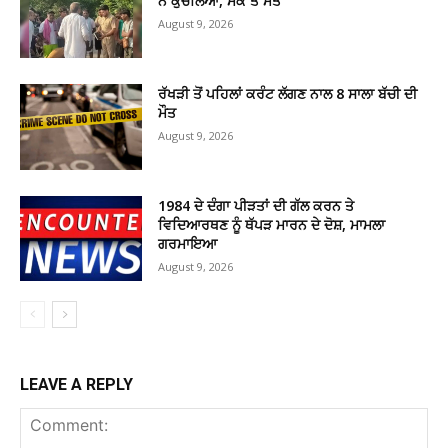
ਨੇ ਕੁਚਲਿਆ, ਮੌਕੇ ਤੇ ਮੌਤ
August 9, 2026
ਰੱਖੜੀ ਤੋਂ ਪਹਿਲਾਂ ਕਰੰਟ ਲੱਗਣ ਨਾਲ 8 ਸਾਲਾ ਬੱਚੀ ਦੀ
ਮੌਤ
August 9, 2026
1984 ਦੇ ਦੰਗਾ ਪੀੜਤਾਂ ਦੀ ਗੱਲ ਕਰਨ ਤੇ
ਵਿਦਿਆਰਥਣ ਨੂੰ ਥੱਪੜ ਮਾਰਨ ਦੇ ਦੋਸ਼, ਮਾਮਲਾ
ਗਰਮਾਇਆ
August 9, 2026
LEAVE A REPLY