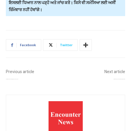
ਇਸਲਈ ਧਿਆਨ ਨਾਲ ਪੜ੍ਹੋ ਅਤੇ ਜਾਂਚ ਕਰੋ। ਕਿਸੇ ਵੀ ਸਮੱਸਿਆ ਲਈ ਅਸੀਂ
ਜ਼ਿੰਮੇਵਾਰ ਨਹੀਂ ਹੋਵਾਂਗੇ।
Facebook
Twitter
Previous article
Next article
ਆਸਟ੍ਰੇਲੀਆ ਦੌਰੇ ਦੌਰਾਨ ਮੈਲਬੌਰਨ ‘ਚ ਭਾਰਤੀ ਭਾਈਚਾਰੇ ਨੂੰ ਸੰਬੋਧਨ ਕਰਨਗੇ ਪ੍ਰਧਾਨ ਮੰਤਰੀ ਮੋਦੀ
ਰਾਜਾ ਵੜਿੰਗ ਪੰਜਾਬ ਕਾਂਗਰਸ ਦੇ ਪ੍ਰਧਾਨ ਬਰਕਰਾਰ, ਸੁਖਜਿੰਦਰ ਰੰਧਾਵਾ ਨੂੰ ਕੋਰ ਕਮੇਟੀ ਦੀ ਕਮਾਨ