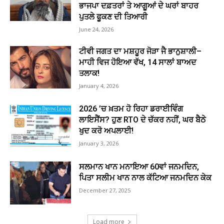
ਭਾਜਪਾ ਦਫ਼ਤਰਾਂ ਤੇ ਆਗੂਆਂ ਦੇ ਘਰਾਂ ਬਾਹਰ
ਪੁਤਲੇ ਫੂਕਣ ਦੀ ਤਿਆਰੀ
June 24, 2026
ਟੀਵੀ ਜਗਤ ਦਾ ਮਸ਼ਹੂਰ ਜੋੜਾ ਜੈ ਭਾਨੁਸ਼ਾਲੀ–
ਮਾਹੀ ਵਿਜ ਹੋਇਆ ਵੱਖ, 14 ਸਾਲਾਂ ਬਾਅਦ
ਤਲਾਕ!
January 4, 2026
2026 ’ਚ ਖ਼ਤਮ ਹੋ ਰਿਹਾ ਡਰਾਈਵਿੰਗ
ਲਾਇਸੈਂਸ? ਹੁਣ RTO ਦੇ ਚੱਕਰ ਨਹੀਂ, ਘਰ ਬੈਠੇ
ਖੁਦ ਕਰੋ ਅਪਲਾਈ!
January 3, 2026
ਸਲਮਾਨ ਖਾਨ ਮਨਾਇਆ 60ਵਾਂ ਜਨਮਦਿਨ,
ਪਿਤਾ ਸਲੀਮ ਖਾਨ ਨਾਲ ਕੱਟਿਆ ਜਨਮਦਿਨ ਕੇਕ
December 27, 2025
Load more