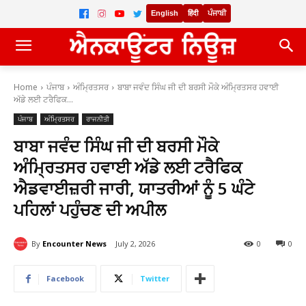
English
हिंदी
ਪੰਜਾਬੀ
Home
ਪੰਜਾਬ
ਅੰਮ੍ਰਿਤਸਰ
ਬਾਬਾ ਜਵੰਦ ਸਿੰਘ ਜੀ ਦੀ ਬਰਸੀ ਮੌਕੇ ਅੰਮ੍ਰਿਤਸਰ ਹਵਾਈ
ਅੱਡੇ ਲਈ ਟਰੈਫਿਕ...
ਪੰਜਾਬ
ਅੰਮ੍ਰਿਤਸਰ
ਰਾਜਨੀਤੀ
ਬਾਬਾ ਜਵੰਦ ਸਿੰਘ ਜੀ ਦੀ ਬਰਸੀ ਮੌਕੇ
ਅੰਮ੍ਰਿਤਸਰ ਹਵਾਈ ਅੱਡੇ ਲਈ ਟਰੈਫਿਕ
ਐਡਵਾਈਜ਼ਰੀ ਜਾਰੀ, ਯਾਤਰੀਆਂ ਨੂੰ 5 ਘੰਟੇ
ਪਹਿਲਾਂ ਪਹੁੰਚਣ ਦੀ ਅਪੀਲ
By
Encounter News
July 2, 2026
0
0
Facebook
Twitter